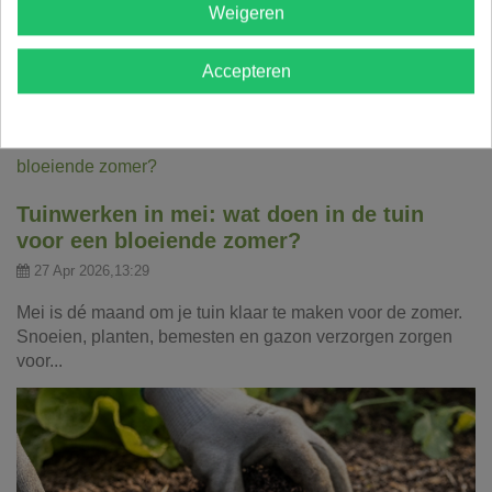
Weigeren
Accepteren
Laatste blogberichten
Tuinwerken in mei: wat doen in de tuin
voor een bloeiende zomer?
27 Apr 2026,13:29
Mei is dé maand om je tuin klaar te maken voor de zomer.
Snoeien, planten, bemesten en gazon verzorgen zorgen
voor...