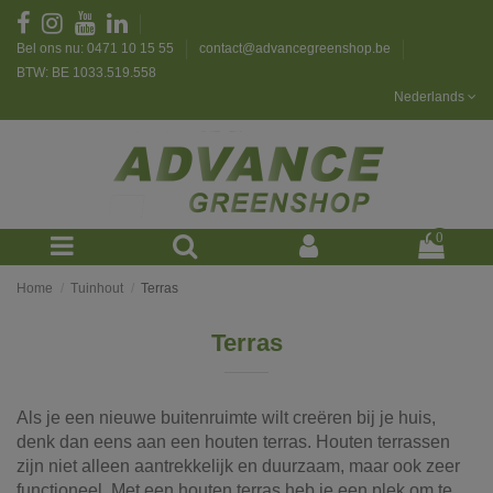
Bel ons nu: 0471 10 15 55
contact@advancegreenshop.be
BTW: BE 1033.519.558
Nederlands
0
Home
Tuinhout
Terras
Terras
Als je een nieuwe buitenruimte wilt creëren bij je huis,
denk dan eens aan een houten terras. Houten terrassen
zijn niet alleen aantrekkelijk en duurzaam, maar ook zeer
functioneel. Met een houten terras heb je een plek om te