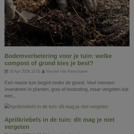
Bodemverbetering voor je tuin: welke
compost of grond kies je best?
15 Apr 2026,15:01
Vincent Van Kerschaver
Een mooie tuin begint onder de grond. Veel mensen
investeren in planten, gras of bestrating, maar vergeten dat
een...
Aprilkriebels in de tuin: dit mag je niet
vergeten