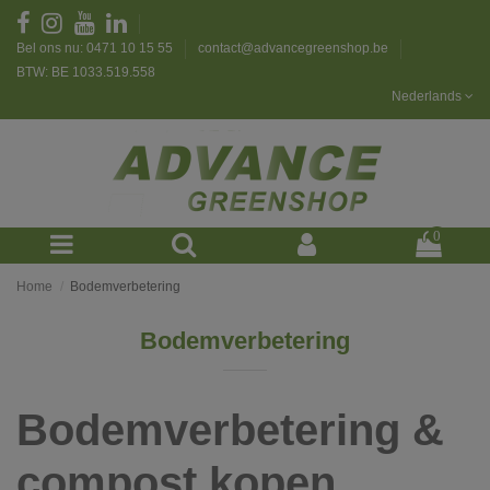
Bel ons nu: 0471 10 15 55
contact@advancegreenshop.be
BTW: BE 1033.519.558
Nederlands
0
Home
Bodemverbetering
Bodemverbetering
Bodemverbetering &
compost kopen