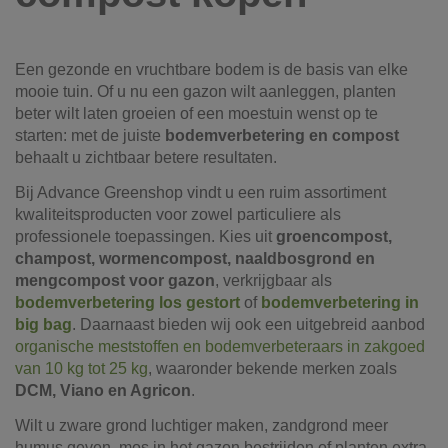
Een gezonde en vruchtbare bodem is de basis van elke
mooie tuin. Of u nu een gazon wilt aanleggen, planten
beter wilt laten groeien of een moestuin wenst op te
starten: met de juiste
bodemverbetering en compost
behaalt u zichtbaar betere resultaten.
Bij Advance Greenshop vindt u een ruim assortiment
kwaliteitsproducten voor zowel particuliere als
professionele toepassingen. Kies uit
groencompost,
champost, wormencompost, naaldbosgrond en
mengcompost voor gazon
, verkrijgbaar als
bodemverbetering
los gestort
of
bodemverbetering
in
big bag
. Daarnaast bieden wij ook een uitgebreid aanbod
organische meststoffen en bodemverbeteraars in zakgoed
van 10 kg tot 25 kg
, waaronder bekende merken zoals
DCM, Viano en Agricon
.
Wilt u zware grond luchtiger maken, zandgrond meer
humus geven, mos in het gazon bestrijden of planten extra