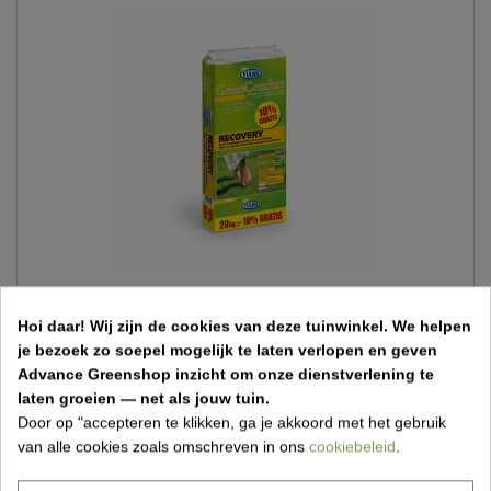
Hoi daar!
Wij zijn de cookies van deze tuinwinkel.
We helpen
Recovery gazonmeststof - Viano GreenComfort
je bezoek zo soepel mogelijk te laten verlopen en geven
Advance Greenshop inzicht om onze dienstverlening te
€ 49,95
laten groeien — net als jouw tuin.
Door op "accepteren te klikken, ga je akkoord met het gebruik
van alle cookies zoals omschreven in ons
cookiebeleid
.