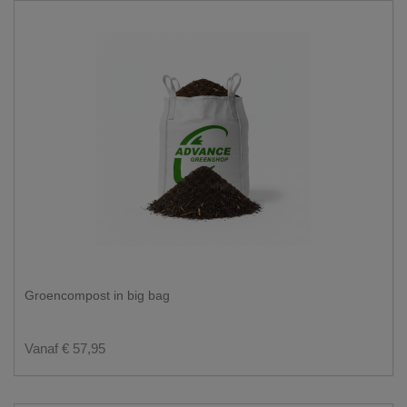
Groencompost in big bag
Vanaf € 57,95