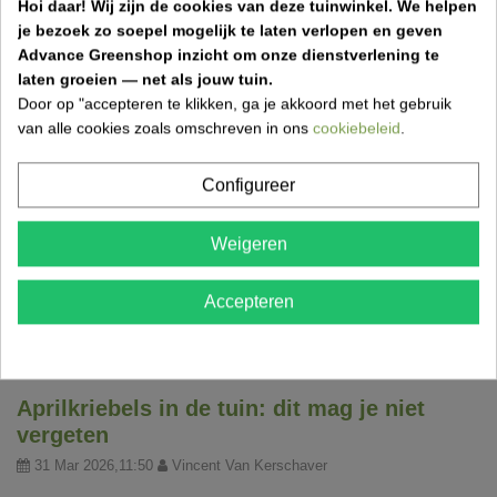
Hoi daar!
Wij zijn de cookies van deze tuinwinkel.
We helpen
je bezoek zo soepel mogelijk te laten verlopen en geven
Advance Greenshop inzicht om onze dienstverlening te
laten groeien — net als jouw tuin.
Door op "accepteren te klikken, ga je akkoord met het gebruik
van alle cookies zoals omschreven in ons
cookiebeleid
.
Bodemverbetering voor je tuin: welke
Configureer
compost of grond kies je best?
15 Apr 2026,15:01
Vincent Van Kerschaver
Weigeren
Een mooie tuin begint onder de grond. Veel mensen
investeren in planten, gras of bestrating, maar vergeten dat
Accepteren
een...
Aprilkriebels in de tuin: dit mag je niet
vergeten
31 Mar 2026,11:50
Vincent Van Kerschaver