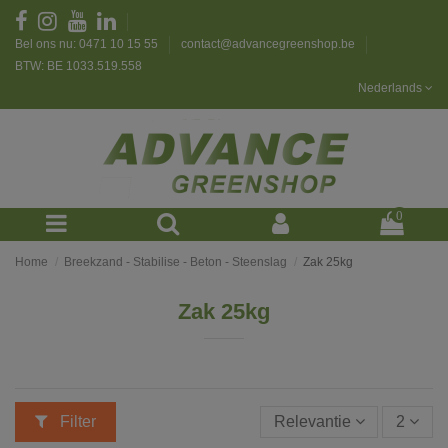
Bel ons nu: 0471 10 15 55
contact@advancegreenshop.be
BTW: BE 1033.519.558
Nederlands
0
Home
Breekzand - Stabilise - Beton - Steenslag
Zak 25kg
Zak 25kg
Filter
Relevantie
2