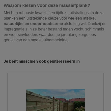
Waarom kiezen voor deze massiefplank?
Met hun robuuste kwaliteit en tijdloze uitstraling zijn deze
planken een uitstekende keuze voor wie een
sterke,
natuurlijke en onderhoudsarme
afsluiting wil. Dankzij de
impregnatie zijn ze beter bestand tegen vocht, schimmels
en weersinvloeden, waardoor je jarenlang zorgeloos
geniet van een mooie tuinomheining.
Referentie
23742
Onze vrachtwagens leveren uw zand,
grond, grind, schors, ...
Je bent misschien ook geïnteresseerd in
De laatste jaren hebben wij veel geïnvesteerd in het
uitbreiden en moderniseren van ons wagenpark. We
beschikken over de modernste trucks, die voldoen aan de
strengste milieunormen. Wij hebben verschillende kippers
en kraanwagens ter uwer beschikking met variërende
laadvolumes en -vermogens. De laadvolumes kunnen
variëren van 10m³ tot 30m³.
U wenst graag een losse levering?