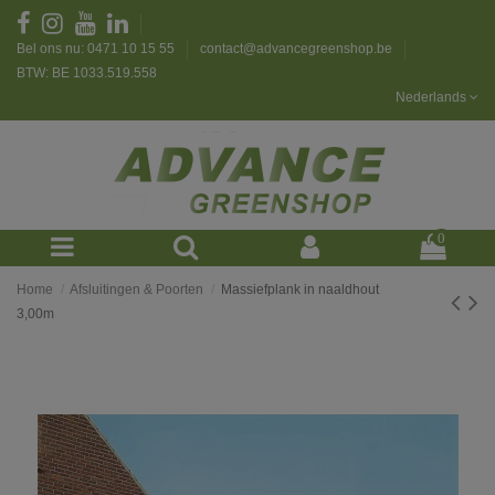
Bel ons nu: 0471 10 15 55
contact@advancegreenshop.be
BTW: BE 1033.519.558
Nederlands
0
Home
Afsluitingen & Poorten
Massiefplank in naaldhout
3,00m