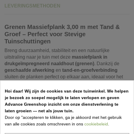
LEVERINGSMETHODEN
Grenen Massiefplank 3,00 m met Tand &
Groef – Perfect voor Stevige
Tuinschuttingen
Breng duurzaamheid, stabiliteit en een natuurlijke
uitstraling naar je tuin met deze
massiefplank in
drukgeïmpregneerd naaldhout (grenen)
. Dankzij de
geschaafde afwerking
en
tand‑en‑groefverbinding
sluiten de planken perfect op elkaar aan, ideaal voor het
bouwen van een stevige en stijlvolle houten afsluiting.
Hoi daar!
Wij zijn de cookies van deze tuinwinkel.
We helpen
Deze planken passen moeiteloos in zowel
houten
als
je bezoek zo soepel mogelijk te laten verlopen en geven
betonnen gleufpalen
, waardoor je volledige vrijheid hebt
Advance Greenshop inzicht om onze dienstverlening te
in de keuze van je tuinafsluiting. Voor een afsluiting van
laten groeien — net als jouw tuin.
1,83 m hoogte
heb je
14 planken
nodig, waarvan de
Door op "accepteren te klikken, ga je akkoord met het gebruik
bovenste plank zonder tand wordt geplaatst voor een nette
van alle cookies zoals omschreven in ons
cookiebeleid
.
afwerking.