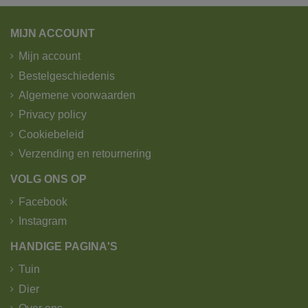
pakjesdienst?
MIJN ACCOUNT
Pakketjes worden verzonden door B-post.
Wij verzenden pakketjes tot 25kg.
Mijn account
Zichtdoeken en afschermdoeken worden verzonden
Bestelgeschiedenis
door GLS.
Algemene voorwaarden
1. Standaard levering - trekker -
Privacy policy
kipoplegger met kraan.
Cookiebeleid
Verzending en retournering
VOLG ONS OP
Facebook
Instagram
HANDIGE PAGINA'S
Tuin
Dier