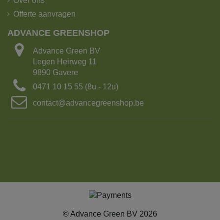
Over ons
Offerte aanvragen
ADVANCE GREENSHOP
De kipoplegger heeft het grootste laadvermogen!
Advance Green BV
Legen Heirweg 11
Laadvermogen: 25 ton of 15m³ grond
9890 Gavere
Aantal Big bags: 15
0471 10 15 55 (8u - 12u)
Lengte: 16.5 m
contact@advancegreenshop.be
Breedte: 2.70m
Met kraanarm
2. Kipvrachtwagen met 4-asser met kraan.
© Advance Green BV 2026