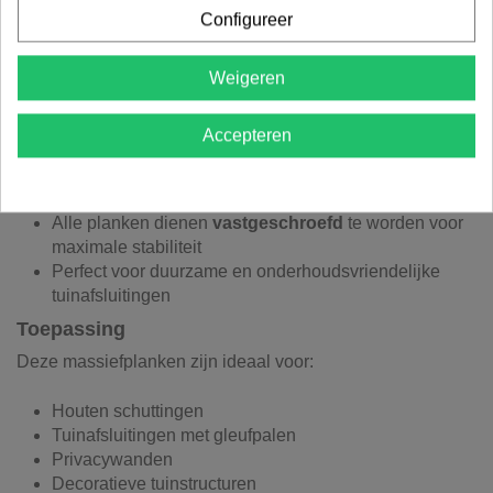
Belangrijkste kenmerken
Configureer
Gemaakt van
drukgeïmpregneerd grenen
voor een
lange levensduur
Weigeren
Geschaafd
en voorzien van
tand en groef
voor een
naadloze montage
Accepteren
Compatibel met houten en betonnen gleufpalen
Afmetingen:
28 × 145 mm
Nuttige breedte:
130 mm
Alle planken dienen
vastgeschroefd
te worden voor
maximale stabiliteit
Perfect voor duurzame en onderhoudsvriendelijke
tuinafsluitingen
Toepassing
Deze massiefplanken zijn ideaal voor:
Houten schuttingen
Tuinafsluitingen met gleufpalen
Privacywanden
Decoratieve tuinstructuren