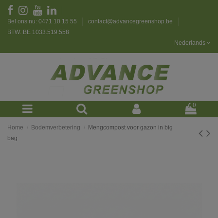
Bel ons nu: 0471 10 15 55
contact@advancegreenshop.be
BTW: BE 1033.519.558
Nederlands
0
Home
Bodemverbetering
Mengcompost voor gazon in big
bag