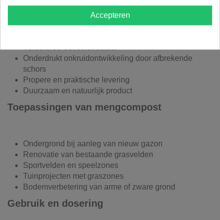
Ideale onderlaag voor nieuw gazon
Gelijkmatigere vochttoevoer naar graswortels
Accepteren
Verminderde uitspoeling van voedingsstoffen
Stimuleert sterke wortelgroei
Verbeterde bodemstructuur
Onderdrukt onkruidontwikkeling door afbrekende
schors
Propere en praktische levering
Duurzaam en natuurlijk product
Toepassingen van mengcompost
Ondergrond bij aanleg van nieuw gazon
Renovatie van bestaande grasvelden
Sportvelden en speelzones
Tuinprojecten met graszones
Bodemverbetering van arme of zware grond
Gebruik en dosering