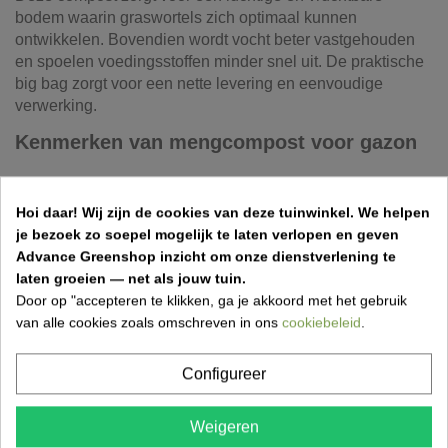
bodem waarin graswortels zich optimaal kunnen
ontwikkelen. Bovendien wordt vocht beter vastgehouden
en spoelen voedingsstoffen minder snel uit. De praktische
big bag zorgt voor een nette levering en eenvoudige
verwerking.
Kenmerken van mengcompost voor gazon
Hoi daar!
Wij zijn de cookies van deze tuinwinkel.
We helpen
Gemengd organisch bodemverbeterend middel
je bezoek zo soepel mogelijk te laten verlopen en geven
Rijk aan organische stof
Advance Greenshop inzicht om onze dienstverlening te
Organische stofgehalte: 26,3%
laten groeien — net als jouw tuin.
Voldoet aan FAVV-richtlijn (>22% organische stof)
Door op "accepteren te klikken, ga je akkoord met het gebruik
Met toevoeging van schorscompost
van alle cookies zoals omschreven in ons
cookiebeleid
.
Geleverd in handige big bag
Geschikt voor gazons en grasvelden
Configureer
Voordelen van mengcompost in big bag
Weigeren