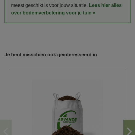
meest geschikt is voor jouw situatie.
Lees hier alles
over bodemverbetering voor je tuin »
Referentie
com006
Onze vrachtwagens leveren uw zand,
grond, grind, schors, ...
Je bent misschien ook geïnteresseerd in
De laatste jaren hebben wij veel geïnvesteerd in het
uitbreiden en moderniseren van ons wagenpark. We
beschikken over de modernste trucks, die voldoen aan de
strengste milieunormen. Wij hebben verschillende kippers
en kraanwagens ter uwer beschikking met variërende
laadvolumes en -vermogens. De laadvolumes kunnen
variëren van 10m³ tot 30m³.
U wenst graag een losse levering?
Hiervoor moet er voldoende plaats zijn om achteruit
te rijden en los af te storten.