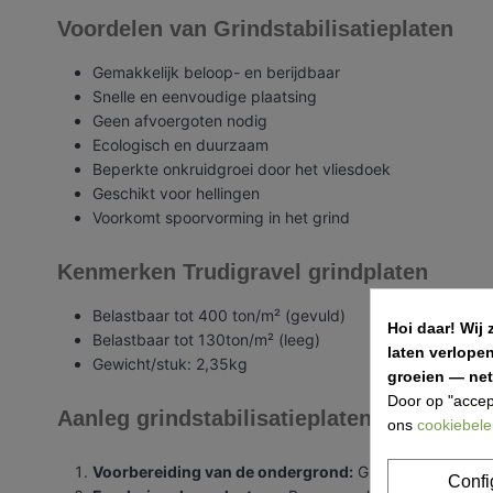
Voordelen van Grindstabilisatieplaten
Gemakkelijk beloop- en berijdbaar
Snelle en eenvoudige plaatsing
Geen afvoergoten nodig
Ecologisch en duurzaam
Beperkte onkruidgroei door het vliesdoek
Geschikt voor hellingen
Voorkomt spoorvorming in het grind
Kenmerken Trudigravel grindplaten
Belastbaar tot 400 ton/m² (gevuld)
Hoi daar!
Wij 
Belastbaar tot 130ton/m² (leeg)
laten verlope
Gewicht/stuk: 2,35kg
groeien — net 
Door op "accep
Aanleg grindstabilisatieplaten
ons
cookiebele
Voorbereiding van de ondergrond:
Graaf de ondergron
Confi