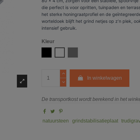
80 x 4 cm, zorgen voor een stabiele, spoorvrij
die perfect is voor opritten, tuinpaden en terras
het sterke honingraatprofiel en de geïntegreerd
worteldoek blijft het grind netjes op z’n plek, ook
intensief gebruik.
Kleur
Zwart
Wit
Grijs
In winkelwagen
De transportkost wordt berekend in het win
natuursteen
grindstabilisatieplaat
trudigra