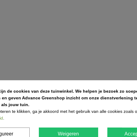
zijn de cookies van deze tuinwinkel.
We helpen je bezoek zo soepe
n en geven Advance Greenshop inzicht om onze dienstverlening te
als jouw tuin.
teren te klikken, ga je akkoord met het gebruik van alle cookies zoals
id
.
d uit tot 25–35 cm diep en zorg voor een lichte afschot (±2%) voor 
gureer
Weigeren
Accep