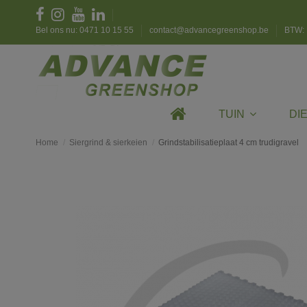
Bel ons nu: 0471 10 15 55
contact@advancegreenshop.be
BTW: 
TUIN
DI
Home
Siergrind & sierkeien
Grindstabilisatieplaat 4 cm trudigravel