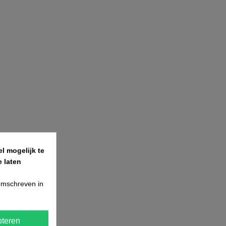
l mogelijk te
 laten
 omschreven in
waterafvoer.
teren