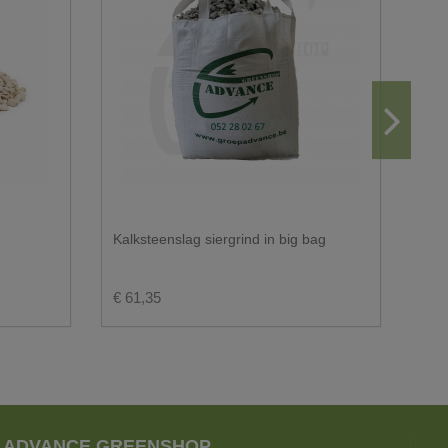
Kalksteenslag siergrind in big bag
Ong
€ 61,35
€ 2
ADVANCE GREENSHOP