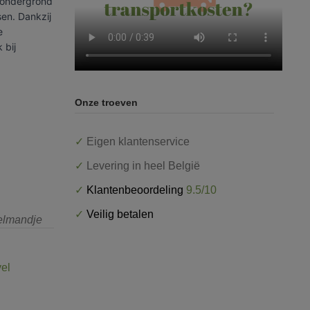
e ondergrond
sen. Dankzij
e
 bij
Onze troeven
✓
Eigen klantenservice
✓
Levering in heel België
✓
Klantenbeoordeling
9.5/10
✓
Veilig betalen
kelmandje
vel