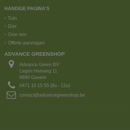
HANDIGE PAGINA'S
Tuin
Dier
Over ons
Offerte aanvragen
ADVANCE GREENSHOP
De kipoplegger heeft het grootste laadvermogen!
Advance Green BV
Laadvermogen: 25 ton of 15m³ grond
Legen Heirweg 11
Aantal Big bags: 15
9890 Gavere
Lengte: 16.5 m
0471 10 15 55 (8u - 12u)
Breedte: 2.70m
Met kraanarm
contact@advancegreenshop.be
2. Kipvrachtwagen met 4-asser met kraan.