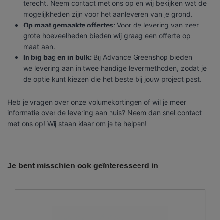
terecht. Neem contact met ons op en wij bekijken wat de
mogelijkheden zijn voor het aanleveren van je grond.
Op maat gemaakte offertes:
Voor de levering van zeer
grote hoeveelheden bieden wij graag een offerte op
maat aan.
In big bag en in bulk:
Bij Advance Greenshop bieden
we levering aan in twee handige levermethoden, zodat je
de optie kunt kiezen die het beste bij jouw project past.
Heb je vragen over onze volumekortingen of wil je meer
informatie over de levering aan huis? Neem dan snel contact
met ons op! Wij staan klaar om je te helpen!
Product kleur
Bruin/donkerbruin
Onze vrachtwagens leveren uw zand,
grond, grind, schors, ...
Producttype
Zandgrond met organische
Je bent misschien ook geïnteresseerd in
bodemverbeteraar
De laatste jaren hebben wij veel geïnvesteerd in het
uitbreiden en moderniseren van ons wagenpark. We
Soortelijk gewicht
1500kg/m³
beschikken over de modernste trucks, die voldoen aan de
strengste milieunormen. Wij hebben verschillende kippers
Ook gekend als
Tuinaarde, teeltgrond,
en kraanwagens ter uwer beschikking met variërende