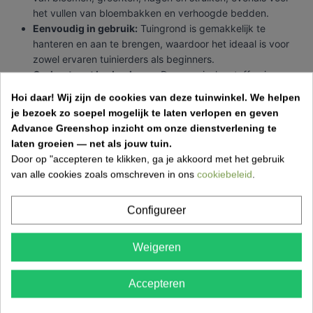
het vullen van bloembakken en verhoogde bedden.
Eenvoudig in gebruik:
Tuingrond is gemakkelijk te
hanteren en aan te brengen, waardoor het ideaal is voor
zowel ervaren tuinierders als beginners.
Ondersteunt bodemleven:
De organische stoffen in
tuingrond bevorderen een gezond bodemleven, wat
Hoi daar!
Wij zijn de cookies van deze tuinwinkel.
We helpen
essentieel is voor de algehele gezondheid van de tuin.
je bezoek zo soepel mogelijk te laten verlopen en geven
Advance Greenshop inzicht om onze dienstverlening te
Toepassingen van tuingrond
laten groeien — net als jouw tuin.
Door op "accepteren te klikken, ga je akkoord met het gebruik
Tuingrond is zeer veelzijdig en kan voor verschillende
van alle cookies zoals omschreven in ons
cookiebeleid
.
doeleinden worden gebruikt. Hier zijn enkele manieren waarop
je deze hoogwaardige grond kunt aanwenden:
Configureer
In moestuin en in serres:
Ideaal voor het kweken van
groenten en kruiden, waardoor je een gezonde oogst
Weigeren
kunt realiseren.
Om in te zaaien:
Perfect voor het zaaien van bloemen en
Accepteren
planten, zodat ze een sterke basis hebben om te
groeien.