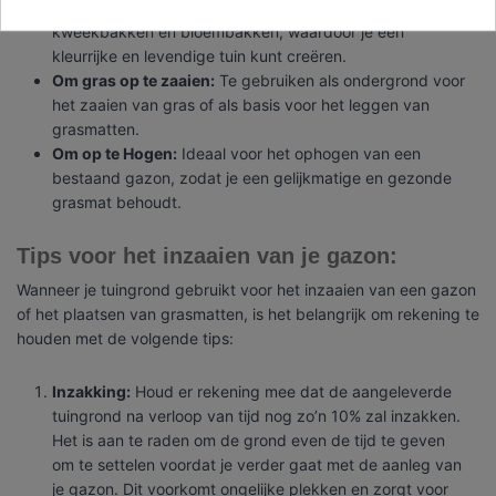
In kweek- en bloembakken:
Geschikt voor het vullen van
kweekbakken en bloembakken, waardoor je een
kleurrijke en levendige tuin kunt creëren.
Om gras op te zaaien:
Te gebruiken als ondergrond voor
het zaaien van gras of als basis voor het leggen van
grasmatten.
Om op te Hogen:
Ideaal voor het ophogen van een
bestaand gazon, zodat je een gelijkmatige en gezonde
grasmat behoudt.
Tips voor het inzaaien van je gazon:
Wanneer je tuingrond gebruikt voor het inzaaien van een gazon
of het plaatsen van grasmatten, is het belangrijk om rekening te
houden met de volgende tips:
Inzakking:
Houd er rekening mee dat de aangeleverde
tuingrond na verloop van tijd nog zo’n 10% zal inzakken.
Het is aan te raden om de grond even de tijd te geven
om te settelen voordat je verder gaat met de aanleg van
je gazon. Dit voorkomt ongelijke plekken en zorgt voor