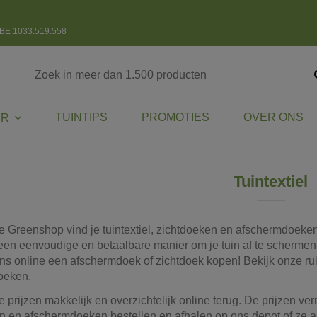
BE 1033.519.558
TUINTIPS
PROMOTIES
OVER ONS
ER
Tuintextiel
e Greenshop vind je tuintextiel, zichtdoeken en afschermdoeken
een eenvoudige en betaalbare manier om je tuin af te schermen
 ons online een afschermdoek of zichtdoek kopen! Bekijk onze ru
oeken.
le prijzen makkelijk en overzichtelijk online terug. De prijzen v
n en afschermdoeken bestellen en afhalen op ons depot of ze aa