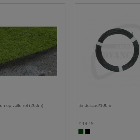
en op volle rol (200m)
Binddraad/100m
€ 14,19
Groen RAL 6005
Zwart RAL 9005