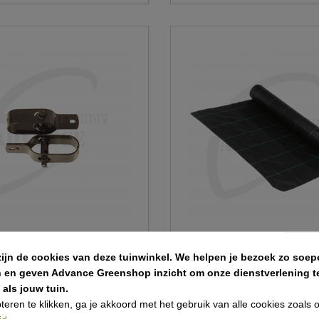
zijn de cookies van deze tuinwinkel.
We helpen je bezoek zo soepe
nners
Anti-worteldoek op volle rol 1
n en geven Advance Greenshop inzicht om onze dienstverlening te
als jouw tuin.
€ 112,12
teren te klikken, ga je akkoord met het gebruik van alle cookies zoals