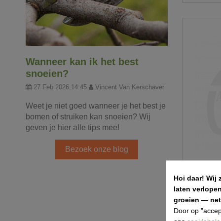
Wanneer kan ik het best
snoeien?
27 Feb 2026,14:45
Vincent Van Kerschaver
Weet je niet goed wanneer je het best je
bomen of struiken kan snoeien? Wij
geven je hier alle tips mee!
Bezoek onze blog
Hoi daar!
Wij 
Draadspa
laten verlope
groeien — net 
€ 3,69
Door op "accep