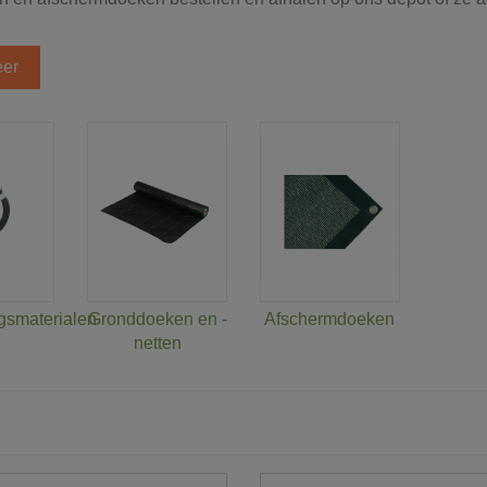
er
gsmaterialen
Gronddoeken en -
Afschermdoeken
netten