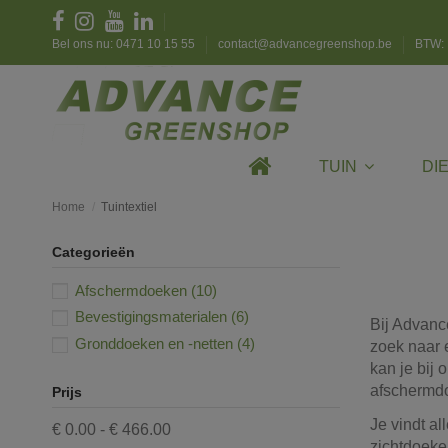
Bel ons nu: 0471 10 15 55
contact@advancegreenshop.be
BTW: 
TUIN
DI
Home
Tuintextiel
Categorieën
Afschermdoeken
(10)
Bevestigingsmaterialen
(6)
Bij Advanc
Gronddoeken en -netten
(4)
zoek naar 
kan je bij
afschermd
Prijs
Je vindt al
€ 0.00 - € 466.00
zichtdoeke