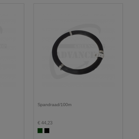
Spandraad/100m
€ 44,23
Groen RAL 6005
Zwart RAL 9005