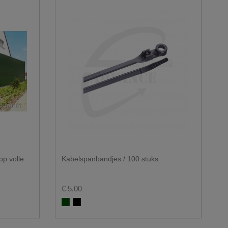
op volle
Kabelspanbandjes / 100 stuks
€ 5,00
Groen RAL 6005
Zwart RAL 9005