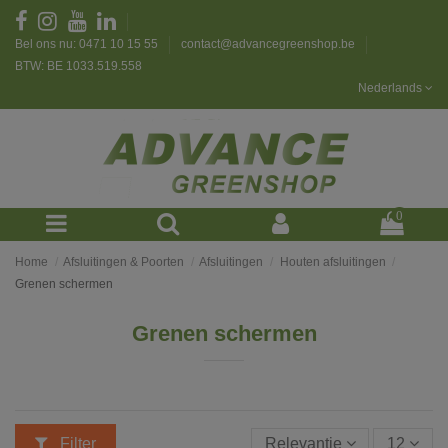
Bel ons nu: 0471 10 15 55
contact@advancegreenshop.be
BTW: BE 1033.519.558
Nederlands
0
Home
Afsluitingen & Poorten
Afsluitingen
Houten afsluitingen
Grenen schermen
Grenen schermen
Filter
Relevantie
12