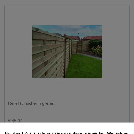
Reliëf tuinscherm grenen
€ 45,34
Hoi daar!
Wij zijn de cookies van deze tuinwinkel.
We helpen