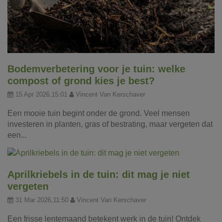
Bodemverbetering voor je tuin: welke
compost of grond kies je best?
15 Apr 2026,15:01
Vincent Van Kerschaver
Een mooie tuin begint onder de grond. Veel mensen
investeren in planten, gras of bestrating, maar vergeten dat
een...
Aprilkriebels in de tuin: dit mag je niet
vergeten
31 Mar 2026,11:50
Vincent Van Kerschaver
Een frisse lentemaand betekent werk in de tuin! Ontdek