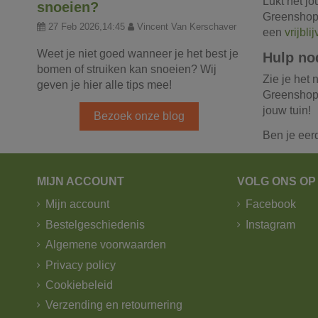
Lukt het j
snoeien?
Greenshop 
27 Feb 2026,14:45
Vincent Van Kerschaver
een
vrijbli
Weet je niet goed wanneer je het best je
Hulp no
bomen of struiken kan snoeien? Wij
Zie je het
geven je hier alle tips mee!
Greenshop 
jouw tuin!
Bezoek onze blog
Ben je eer
MIJN ACCOUNT
VOLG ONS OP
Mijn account
Facebook
Bestelgeschiedenis
Instagram
Algemene voorwaarden
Privacy policy
Cookiebeleid
Verzending en retournering