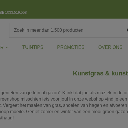
BE 1033.519.558
TUINTIPS
PROMOTIES
OVER ONS
ER
Kunstgras & kuns
genieten van je tuin of gazon’. Klinkt dat jou als muziek in de 
eenshop misschien iets voor jou! In onze webshop vind je een
it. Vergeet het maaien van gras, snoeien van hagen en afvoeren
 hoop moeite. Geniet zomer en winter van een mooi groen gazon
sthaag!