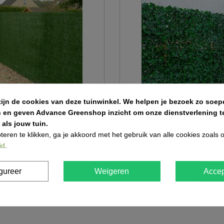
zijn de cookies van deze tuinwinkel.
We helpen je bezoek zo soepe
n en geven Advance Greenshop inzicht om onze dienstverlening te
als jouw tuin.
g Fensogreen SUPER
Klimop kunsthaag ' hedera'
teren te klikken, ga je akkoord met het gebruik van alle cookies zoals
id
.
€ 166,82
gureer
Weigeren
Accep
n 2 in totaal item(s)