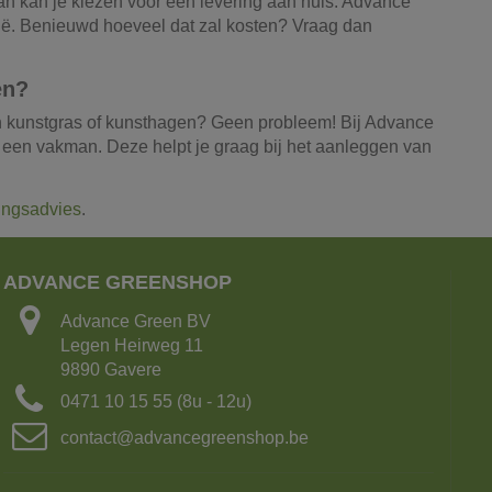
Dan kan je kiezen voor een levering aan huis. Advance
ië. Benieuwd hoeveel dat zal kosten? Vraag dan
en?
van kunstgras of kunsthagen? Geen probleem! Bij Advance
n een vakman. Deze helpt je graag bij het aanleggen van
singsadvies
.
ADVANCE GREENSHOP
Advance Green BV
Legen Heirweg 11
9890 Gavere
0471 10 15 55 (8u - 12u)
contact@advancegreenshop.be