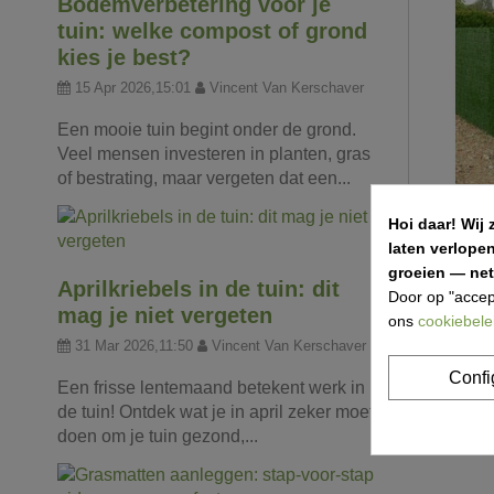
Bodemverbetering voor je
tuin: welke compost of grond
kies je best?
15 Apr 2026,15:01
Vincent Van Kerschaver
Een mooie tuin begint onder de grond.
Veel mensen investeren in planten, gras
of bestrating, maar vergeten dat een...
Hoi daar!
Wij 
laten verlope
groeien — net 
Kunsthaa
Aprilkriebels in de tuin: dit
Door op "accep
mag je niet vergeten
ons
cookiebele
€ 75,36
31 Mar 2026,11:50
Vincent Van Kerschaver
Confi
Een frisse lentemaand betekent werk in
de tuin! Ontdek wat je in april zeker moet
Item 1-2 va
doen om je tuin gezond,...