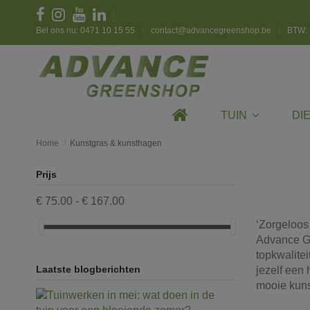
Bel ons nu: 0471 10 15 55
contact@advancegreenshop.be
BTW: 
TUIN
DI
Home
Kunstgras & kunsthagen
Prijs
€ 75.00 - € 167.00
‘Zorgeloos 
Advance Gr
topkwalite
Laatste blogberichten
jezelf een
mooie kun