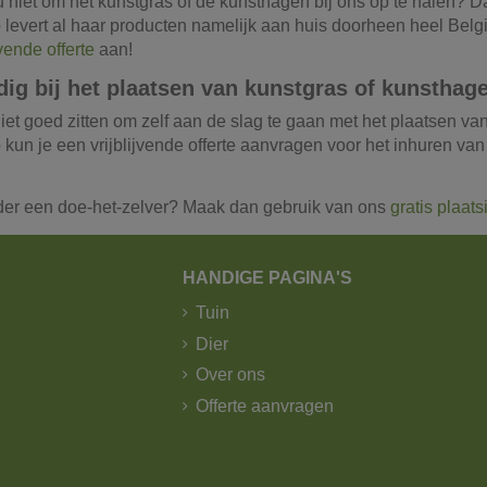
ou niet om het kunstgras of de kunsthagen bij ons op te halen? 
levert al haar producten namelijk aan huis doorheen heel Belg
jvende offerte
aan!
dig bij het plaatsen van kunstgras of kunsthag
 niet goed zitten om zelf aan de slag te gaan met het plaatsen 
kun je een vrijblijvende offerte aanvragen voor het inhuren va
der een doe-het-zelver? Maak dan gebruik van ons
gratis plaat
HANDIGE PAGINA'S
Tuin
Dier
Over ons
Offerte aanvragen