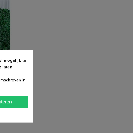
l mogelijk te
 laten
 omschreven in
teren