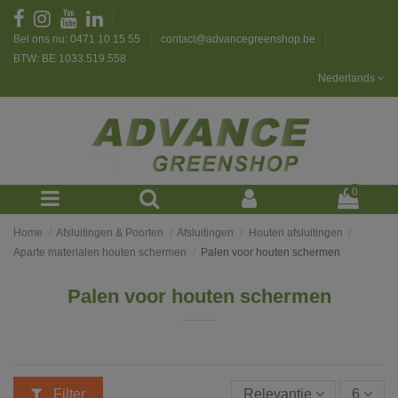
Bel ons nu: 0471 10 15 55
contact@advancegreenshop.be
BTW: BE 1033.519.558
Nederlands
0
Home
Afsluitingen & Poorten
Afsluitingen
Houten afsluitingen
Aparte materialen houten schermen
Palen voor houten schermen
Palen voor houten schermen
Filter
Relevantie
6