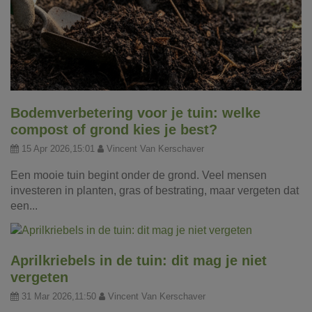
Bodemverbetering voor je tuin: welke
compost of grond kies je best?
15 Apr 2026,15:01
Vincent Van Kerschaver
Een mooie tuin begint onder de grond. Veel mensen
investeren in planten, gras of bestrating, maar vergeten dat
een...
Aprilkriebels in de tuin: dit mag je niet
vergeten
31 Mar 2026,11:50
Vincent Van Kerschaver