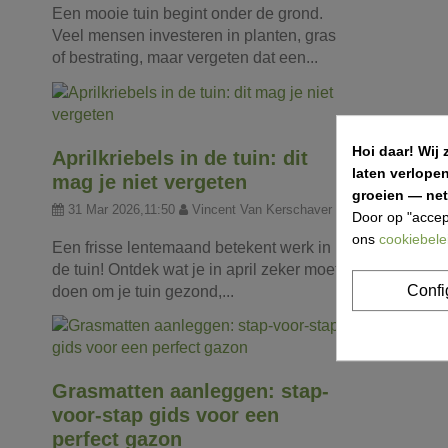
Een mooie tuin begint onder de grond.
Veel mensen investeren in planten, gras
of bestrating, maar vergeten dat een...
Hoi daar!
Wij 
Aprilkriebels in de tuin: dit
laten verlope
mag je niet vergeten
groeien — net 
31 Mar 2026,11:50
Vincent Van Kerschaver
Door op "accep
ons
cookiebele
Een frisse lentemaand betekent werk in
de tuin! Ontdek wat je in april zeker moet
Confi
doen om je tuin gezond,...
Grasmatten aanleggen: stap-
voor-stap gids voor een
perfect gazon