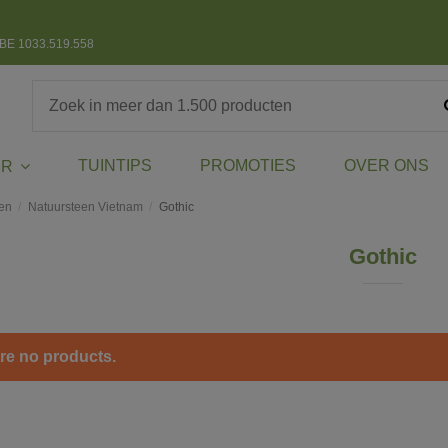
BE 1033.519.558
TUINTIPS
PROMOTIES
OVER ONS
ER
en
Natuursteen Vietnam
Gothic
Gothic
re no products.