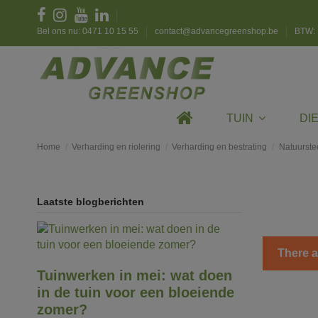
Bel ons nu: 0471 10 15 55
contact@advancegreenshop.be
BTW: 
TUIN
DI
Home
Verharding en riolering
Verharding en bestrating
Natuurste
Laatste blogberichten
There a
Tuinwerken in mei: wat doen
in de tuin voor een bloeiende
zomer?