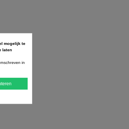
l mogelijk te
 laten
 omschreven in
teren