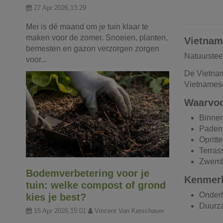
27 Apr 2026,13:29
Mei is dé maand om je tuin klaar te
maken voor de zomer. Snoeien, planten,
Vietnam
bemesten en gazon verzorgen zorgen
Natuursteen
voor...
De Vietnam
Vietnamese
Waarvoo
Binnen
Paden
Opritte
Terras
Zwemb
Bodemverbetering voor je
Kenmerk
tuin: welke compost of grond
Onderh
kies je best?
Duurza
15 Apr 2026,15:01
Vincent Van Kerschaver