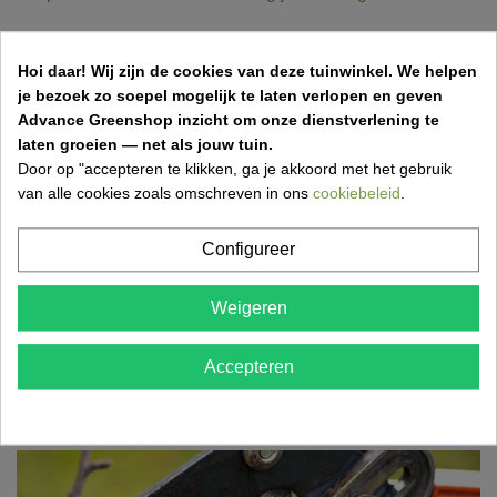
Aprilkriebels in de tuin: dit mag je niet
vergeten
Hoi daar!
Wij zijn de cookies van deze tuinwinkel.
We helpen
je bezoek zo soepel mogelijk te laten verlopen en geven
31 Mar 2026,11:50
Vincent Van Kerschaver
Advance Greenshop inzicht om onze dienstverlening te
Een frisse lentemaand betekent werk in de tuin! Ontdek
laten groeien — net als jouw tuin.
wat je in april zeker moet doen om je tuin gezond,...
Door op "accepteren te klikken, ga je akkoord met het gebruik
van alle cookies zoals omschreven in ons
cookiebeleid
.
Configureer
Grasmatten aanleggen: stap-voor-stap gids
voor een perfect gazon
Weigeren
17 Mar 2026,18:52
Accepteren
Wil je snel een mooi, groen gazon? Ontdek hoe je
eenvoudig grasmatten aanlegt met de juiste
voorbereiding,...