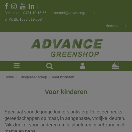
Bel ons nu: 0471 10 15 55
contact@advancegreenshop.be
BTW: BE 1033.519.558
Nederlands
0
Home
Tuingereedschap
Voor kinderen
Voor kinderen
Speciaal voor de jonge tuiniers ontwierp Polet een reeks
gereedschappen op maat, in aangepaste, vrolijke kleuren.
Niks leuker voor kinderen om te ploeteren in het zand met
mama en papa.