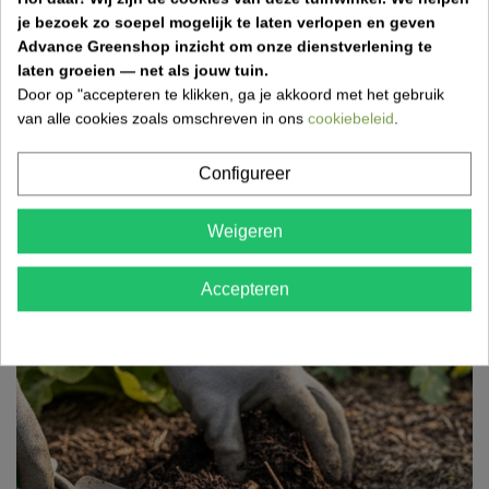
je bezoek zo soepel mogelijk te laten verlopen en geven
Advance Greenshop inzicht om onze dienstverlening te
Laatste blogberichten
laten groeien — net als jouw tuin.
Door op "accepteren te klikken, ga je akkoord met het gebruik
van alle cookies zoals omschreven in ons
cookiebeleid
.
Tuinwerken in mei: wat doen in de tuin
Configureer
voor een bloeiende zomer?
27 Apr 2026,13:29
Weigeren
Mei is dé maand om je tuin klaar te maken voor de zomer.
Snoeien, planten, bemesten en gazon verzorgen zorgen
Accepteren
voor...