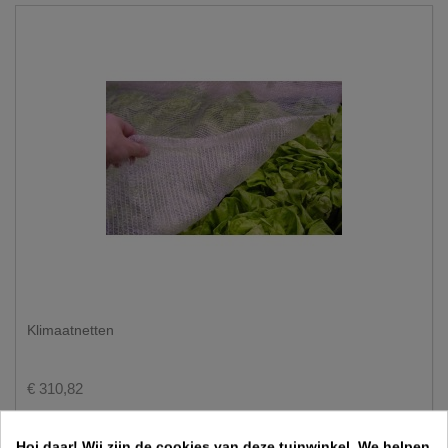
Klimaatnetten
€ 310,82
Hoi daar!
Wij zijn de cookies van deze tuinwinkel.
We helpen