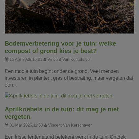
Bodemverbetering voor je tuin: welke
compost of grond kies je best?
15 Apr 2026,15:01
Vincent Van Kerschaver
Een mooie tuin begint onder de grond. Veel mensen
investeren in planten, gras of bestrating, maar vergeten dat
een...
Aprilkriebels in de tuin: dit mag je niet
vergeten
31 Mar 2026,11:50
Vincent Van Kerschaver
Een frisse lentemaand betekent werk in de tuin! Ontdek