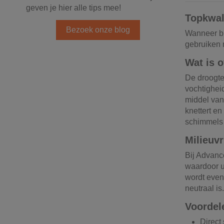
geven je hier alle tips mee!
Topkwal
Bezoek onze blog
Wanneer br
gebruiken 
Wat is 
De droogte
vochtighei
middel van
knettert en
schimmels 
Milieuv
Bij Advanc
waardoor u
wordt even
neutraal is.
Voordel
Direct