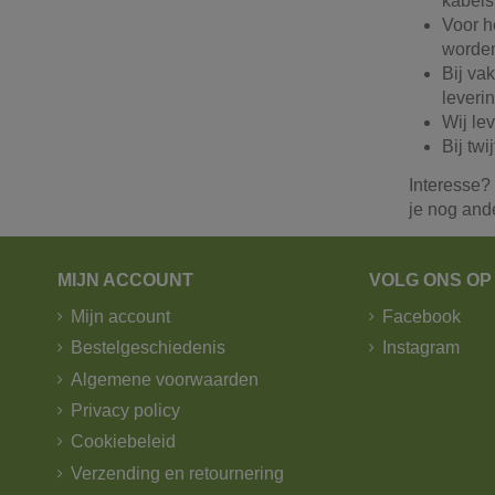
kabels
Voor h
worde
Bij va
leveri
Wij le
Bij twi
Interesse?
je nog and
MIJN ACCOUNT
VOLG ONS OP
Mijn account
Facebook
Bestelgeschiedenis
Instagram
Algemene voorwaarden
Privacy policy
Cookiebeleid
Verzending en retournering