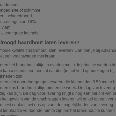
rendement.
ngedierte of schimmel.
en luchtgedroogd.
ercentage van 18%.
 vlam.
kt voor grote kachels.
roogd haardhout laten leveren?
 mooie kwaliteit haardhout laten leveren? Dan ben je bij Advan
et een vrachtwagen met kraan.
eren het brandhout altijd in overleg met u. In principe worden d
 kan u steeds een bericht nalaten (in het veld opmerkingen bij b
jkheden zijn.
nnen niet door doorgangen leveren die kleiner dan 3.50 meter br
veren ons brandhout altijd binnen de week. De dag van levering w
ig kan zijn. De dag voor levering krijgt u nog een bericht van on
 het gewicht van de vrachtwagen leveren wij enkel op een verh
u best contact met ons op voor de mogelijkheden van levering.
t ter plaatse voldoende ruimte zijn om het brandhout te kunne