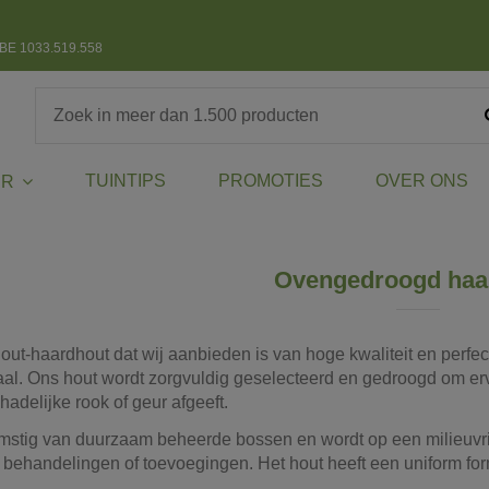
BE 1033.519.558
TUINTIPS
PROMOTIES
OVER ONS
ER
Ovengedroogd haa
out-haardhout dat wij aanbieden is van hoge kwaliteit en perfec
aal. Ons hout wordt zorgvuldig geselecteerd en gedroogd om erv
adelijke rook of geur afgeeft.
omstig van duurzaam beheerde bossen en wordt op een milieuvr
behandelingen of toevoegingen. Het hout heeft een uniform form