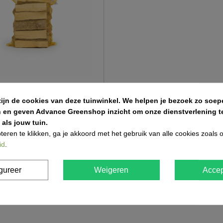
zijn de cookies van deze tuinwinkel.
We helpen je bezoek zo soepe
 in netzak 12,5dm³
n en geven Advance Greenshop inzicht om onze dienstverlening te
als jouw tuin.
teren te klikken, ga je akkoord met het gebruik van alle cookies zoals
id
.
n 4 in totaal item(s)
gureer
Weigeren
Accep