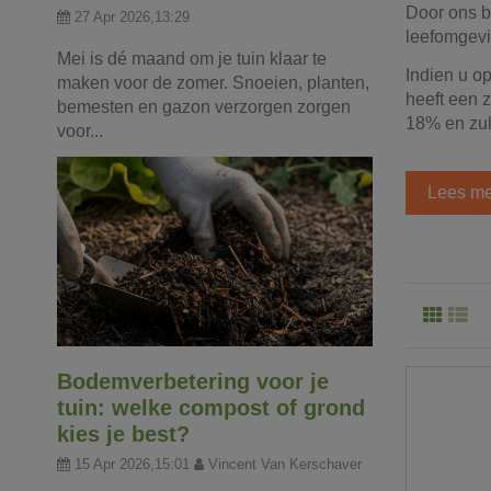
Door ons b
27 Apr 2026,13:29
leefomgevi
Mei is dé maand om je tuin klaar te
Indien u o
maken voor de zomer. Snoeien, planten,
heeft een 
bemesten en gazon verzorgen zorgen
18% en zul
voor...
Lees me
Bodemverbetering voor je
tuin: welke compost of grond
kies je best?
15 Apr 2026,15:01
Vincent Van Kerschaver