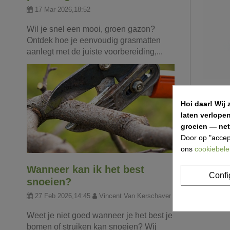
17 Mar 2026,18:52
Wil je snel een mooi, groen gazon?
Ontdek hoe je eenvoudig grasmatten
aanlegt met de juiste voorbereiding,...
Hoi daar!
Wij 
Brandhout
laten verlope
groeien — net 
€ 6,00
Door op "accep
ons
cookiebele
Wanneer kan ik het best
Item 1-4 va
Confi
snoeien?
27 Feb 2026,14:45
Vincent Van Kerschaver
Weet je niet goed wanneer je het best je
bomen of struiken kan snoeien? Wij