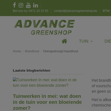
Bel ons nu: 0471 10 15 55
contact@advancegreenshop.be
BTW: 
TUIN
DI
Home
Brandhout
Ovengedroogd haardhout
Laatste blogberichten
Het brandh
of vuursch
en geen sch
Tuinwerken in mei: wat doen
Het is afk
in de tuin voor een bloeiende
chemische 
zomer?