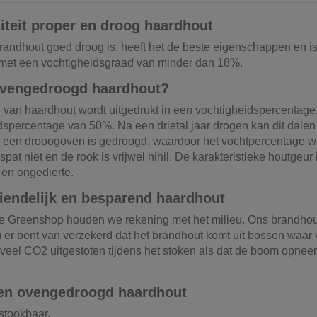
iteit proper en droog haardhout
andhout goed droog is, heeft het de beste eigenschappen en is 
met een vochtigheidsgraad van minder dan 18%.
ovengedroogd haardhout?
 van haardhout wordt uitgedrukt in een vochtigheidspercentage. 
dspercentage van 50%. Na een drietal jaar drogen kan dit dalen
 een drooogoven is gedroogd, waardoor het vochtpercentage wo
 spat niet en de rook is vrijwel nihil. De karakteristieke houtgeu
en ongedierte.
riendelijk en besparend haardhout
e Greenshop houden we rekening met het milieu. Ons brandhout i
 er bent van verzekerd dat het brandhout komt uit bossen wa
veel CO2 uitgestoten tijdens het stoken als dat de boom opneemt
en ovengedroogd haardhout
 stookbaar.