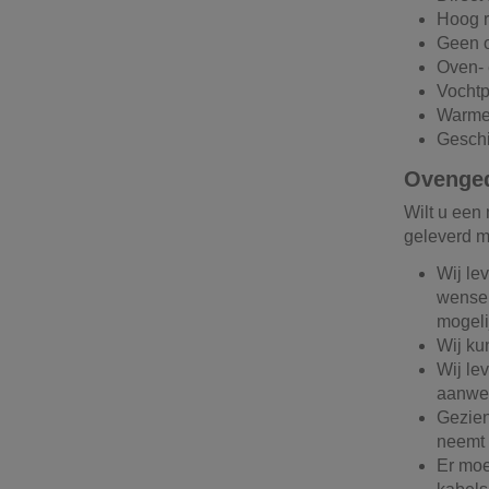
Hoog 
Geen o
Oven- 
Vochtp
Warme
Geschi
Ovenged
Wilt u een
geleverd m
Wij lev
wensen
mogeli
Wij ku
Wij le
aanwez
Gezien
neemt 
Er moe