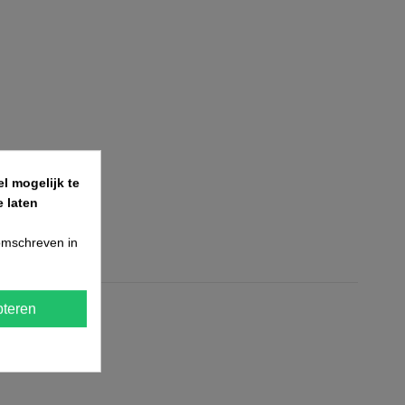
l mogelijk te
 laten
 omschreven in
teren