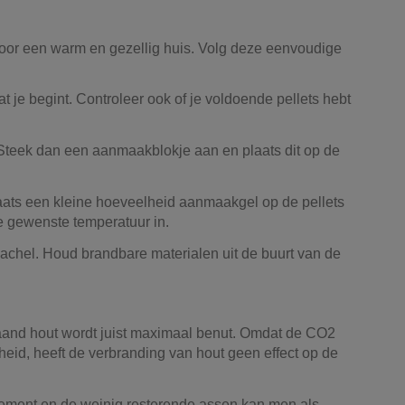
 voor een warm en gezellig huis. Volg deze eenvoudige
t je begint. Controleer ook of je voldoende pellets hebt
 Steek dan een aanmaakblokje aan en plaats dit op de
aats een kleine hoeveelheid aanmaakgel op de pellets
de gewenste temperatuur in.
tkachel. Houd brandbare materialen uit de buurt van de
taand hout wordt juist maximaal benut. Omdat de CO2
heid, heeft de verbranding van hout geen effect op de
endement en de weinig resterende assen kan men als