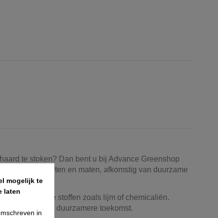
f haard te stoken? Dan bent u bij Advance Greenshop
verschillende soorten en maten, afkomstig van duurzame
l mogelijk te
 laten
en vervuilende stoffen zoals lijm of chemicaliën.
agt u bij aan een duurzamere toekomst.
 omschreven in