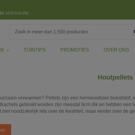
BE 1033.519.558
TUINTIPS
PROMOTIES
OVER ONS
ER
Houtpellets
urzaam verwarmen? Pellets zijn een hernieuwbare brandstof, me
letkachels gebruikt worden zijn meestal 6cm dik en hebben een l
t niet noodzakelijk iets over de kwaliteit, maar eerder over de ge
er