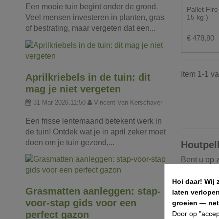
Een mooie tuin begint onder de grond.
Pallet Fire
Veel mensen investeren in planten, gras
15 kg )
of bestrating, maar vergeten dat een...
€ 478,80
Item 1-1 va
Aprilkriebels in de tuin: dit
mag je niet vergeten
31 Mar 2026,11:50
Vincent Van Kerschaver
Een frisse lentemaand betekent werk in
de tuin! Ontdek wat je in april zeker moet
doen om je tuin gezond,...
Houtpel
Bent u op 
aan het ju
bronnen.
Hoi daar!
Wij 
Grasmatten aanleggen: stap-
laten verlope
Onze houtp
voor-stap gids voor een
groeien — net 
Hierdoor k
perfect gazon
Door op "accep