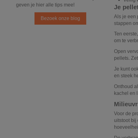
geven je hier alle tips mee!
Je pelle
Als je een
Bezoek onze blog
stappen om 
Ten eerste,
om te verb
Open vervo
pellets. Ze
Je kunt oo
en steek he
Onthoud alt
kachel en l
Milieuvr
Voor de pr
uitstoot bi
hoeveelhei
De verbran