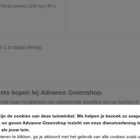
 Sticks pellets 1260 kg ( 84 x
n 1 in totaal item(s)
lets kopen bij Advance Greenshop.
zoek naar houtpellets van uitstekende kwaliteit om uw kachel o
iste adres! Wij bieden een ruim assortiment aan houtpellets in 
zijn de cookies van deze tuinwinkel.
We helpen je bezoek zo soepe
n en geven Advance Greenshop inzicht om onze dienstverlening te
ellets zijn geproduceerd volgens strenge normen en bevatten ge
als jouw tuin.
unt u genieten van een schone en efficiënte verbranding en dra
teren te klikken, ga je akkoord met het gebruik van alle cookies zoals