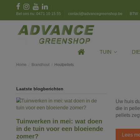
Bel ons nu: 0471 10 15 55
contact@advancegreenshop.be
BTW: 
TUIN
DI
Home
Brandhout
Houtpellets
Laatste blogberichten
Uw huis du
die in pel
pellets zeg
Tuinwerken in mei: wat doen
in de tuin voor een bloeiende
Lees me
zomer?