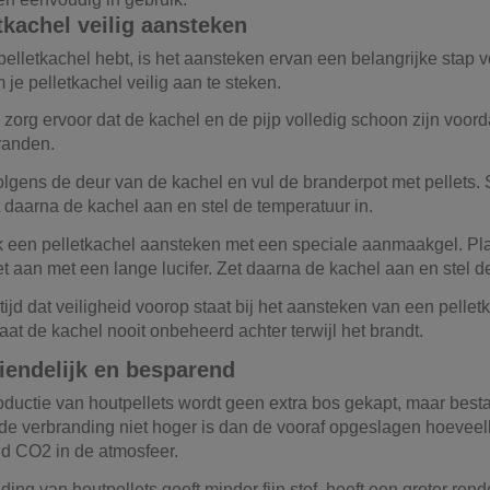
tkachel veilig aansteken
 pelletkachel hebt, is het aansteken ervan een belangrijke stap
je pelletkachel veilig aan te steken.
 zorg ervoor dat de kachel en de pijp volledig schoon zijn voorda
randen.
lgens de deur van de kachel en vul de branderpot met pellets.
t daarna de kachel aan en stel de temperatuur in.
k een pelletkachel aansteken met een speciale aanmaakgel. Pl
t aan met een lange lucifer. Zet daarna de kachel aan en stel 
ijd dat veiligheid voorop staat bij het aansteken van een pelle
aat de kachel nooit onbeheerd achter terwijl het brandt.
iendelijk en besparend
oductie van houtpellets wordt geen extra bos gekapt, maar bes
j de verbranding niet hoger is dan de vooraf opgeslagen hoeveel
d CO2 in de atmosfeer.
ding van houtpellets geeft minder fijn stof, heeft een groter r