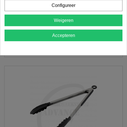
Configureer
Weigeren
BBQ tang deluxe OUTR
Accepteren
€ 21,95