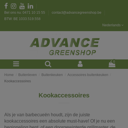
Bel ons nu: 0471 10 15 55
contact@advancegreenshop.be
BTW: BE 1033.519.558
Nederlands
0
Home
Buitenleven
Buitenkeuken
Accessoires buitenkeuken
Kookaccessoires
Kookaccessoires
Als je van barbecueën houdt, zijn de juiste
kookaccessoires een absolute must-have! Of je nu een
beginneling bent, of een doorgewinterde grillmaster, de