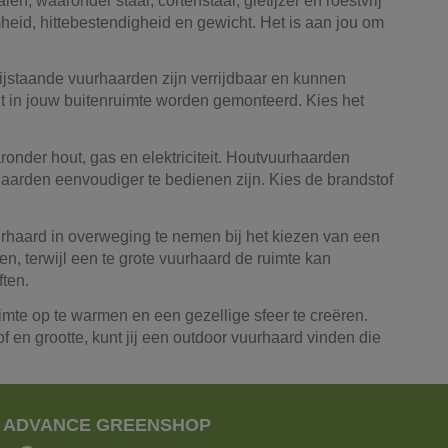
en, waaronder staal, cortenstaal, gietijzer en roestvrij
heid, hittebestendigheid en gewicht. Het is aan jou om
ijstaande vuurhaarden zijn verrijdbaar en kunnen
t in jouw buitenruimte worden gemonteerd. Kies het
onder hout, gas en elektriciteit. Houtvuurhaarden
rhaarden eenvoudiger te bedienen zijn. Kies de brandstof
uurhaard in overweging te nemen bij het kiezen van een
n, terwijl een te grote vuurhaard de ruimte kan
ften.
mte op te warmen en een gezellige sfeer te creëren.
f en grootte, kunt jij een outdoor vuurhaard vinden die
ADVANCE GREENSHOP