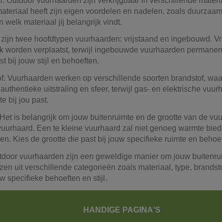
l: Outdoor vuurhaarden zijn verkrijgbaar in verschillende material
materiaal heeft zijn eigen voordelen en nadelen, zoals duurzaam
n welk materiaal jij belangrijk vindt.
r zijn twee hoofdtypen vuurhaarden: vrijstaand en ingebouwd. Vr
k worden verplaatst, terwijl ingebouwde vuurhaarden permanen
st bij jouw stijl en behoeften.
of: Vuurhaarden werken op verschillende soorten brandstof, waar
uthentieke uitstraling en sfeer, terwijl gas- en elektrische vuu
e bij jou past.
 Het is belangrijk om jouw buitenruimte en de grootte van de v
vuurhaard. Een te kleine vuurhaard zal niet genoeg warmte biede
n. Kies de grootte die past bij jouw specifieke ruimte en behoe
tdoor vuurhaarden zijn een geweldige manier om jouw buitenrui
zen uit verschillende categorieën zoals materiaal, type, brandsto
uw specifieke behoeften en stijl.
HANDIGE PAGINA'S