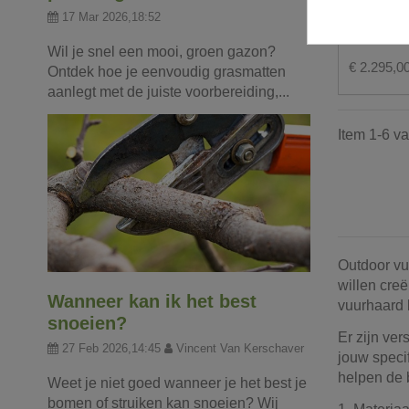
Openhaar
17 Mar 2026,18:52
Wil je snel een mooi, groen gazon?
€ 2.295,0
Ontdek hoe je eenvoudig grasmatten
aanlegt met de juiste voorbereiding,...
Item 1-6 va
Outdoor vu
willen cre
Wanneer kan ik het best
vuurhaard 
snoeien?
Er zijn ver
27 Feb 2026,14:45
Vincent Van Kerschaver
jouw speci
helpen de 
Weet je niet goed wanneer je het best je
bomen of struiken kan snoeien? Wij