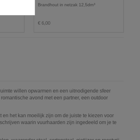
Brandhout in netzak 12,5dm³
€ 6,00
ruimte willen opwarmen en een uitnodigende sfeer
n romantische avond met een partner, een outdoor
en het kan moeilijk zijn om de juiste te kiezen voor
schrijven waarin vuurhaarden zijn ingedeeld om je te