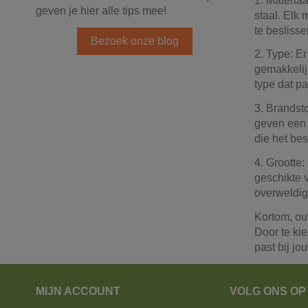
1. Materiaa
geven je hier alle tips mee!
staal. Elk 
te beslisse
Bezoek onze blog
2. Type: E
gemakkelij
type dat pa
3. Brandst
geven een a
die het best
4. Grootte:
geschikte 
overweldige
Kortom, ou
Door te kie
past bij jo
MIJN ACCOUNT
VOLG ONS OP