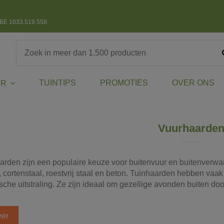
BE 1033.519.558
TUINTIPS
PROMOTIES
OVER ONS
ER
Vuurhaarde
arden zijn een populaire keuze voor buitenvuur en buitenverwarm
, cortenstaal, roestvrij staal en beton. Tuinhaarden hebben vaak
sche uitstraling. Ze zijn ideaal om gezellige avonden buiten do
er