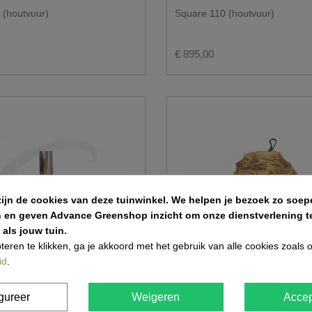
 (houtvuur)
Square 110 (houtvuur)
€ 895,00
zijn de cookies van deze tuinwinkel.
We helpen je bezoek zo soepe
n en geven Advance Greenshop inzicht om onze dienstverlening te
als jouw tuin.
teren te klikken, ga je akkoord met het gebruik van alle cookies zoals
id
.
gureer
Weigeren
Accep