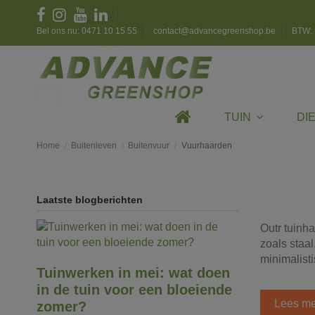
Bel ons nu: 0471 10 15 55
contact@advancegreenshop.be
BTW: 
TUIN
DI
Home
Buitenleven
Buitenvuur
Vuurhaarden
Laatste blogberichten
Outr tuinha
zoals staal
minimalisti
Tuinwerken in mei: wat doen
in de tuin voor een bloeiende
Lees me
zomer?