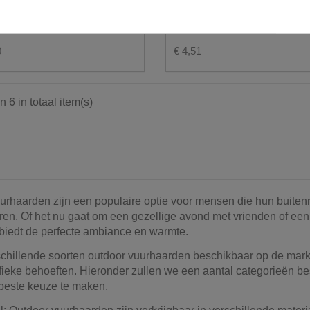
d Donn 70
Aanmaakhout in netzak 12 liter
0
€ 4,51
n 6 in totaal item(s)
urhaarden zijn een populaire optie voor mensen die hun buiten
ëren. Of het nu gaat om een gezellige avond met vrienden of ee
biedt de perfecte ambiance en warmte.
schillende soorten outdoor vuurhaarden beschikbaar op de markt 
fieke behoeften. Hieronder zullen we een aantal categorieën be
beste keuze te maken.