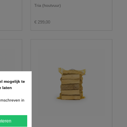
Tria (houtvuur)
€ 299,00
l mogelijk te
 laten
 omschreven in
teren