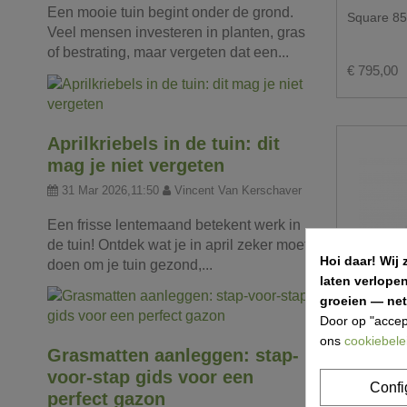
Een mooie tuin begint onder de grond.
Square 85
Veel mensen investeren in planten, gras
of bestrating, maar vergeten dat een...
€ 795,00
Aprilkriebels in de tuin: dit
mag je niet vergeten
31 Mar 2026,11:50
Vincent Van Kerschaver
Een frisse lentemaand betekent werk in
de tuin! Ontdek wat je in april zeker moet
Hoi daar!
Wij 
doen om je tuin gezond,...
laten verlope
groeien — net 
Door op "accep
ons
cookiebele
Grasmatten aanleggen: stap-
voor-stap gids voor een
Confi
perfect gazon