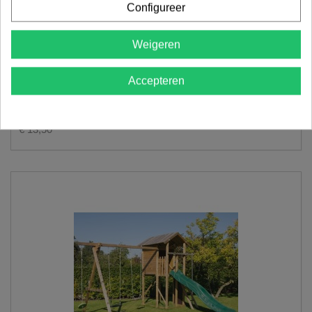
Configureer
Weigeren
Accepteren
Trapeze
€ 13,50