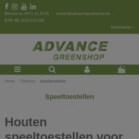
Bel ons nu: 0471 10 15 55
contact@advancegreenshop.be
BTW: BE 1033.519.558
Nederlands
0
Home
Tuinhout
Speeltoestellen
Speeltoestellen
Houten
speeltoestellen voor