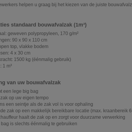
erkers helpen u graag bij het kiezen van de juiste bouwafvalz
aties standaard bouwafvalzak (1m³)
aal: geweven polypropyleen, 170 g/m²
ngen: 90 x 90 x 110 cm
open top, vlakke bodem
ssen: 4 x 30 cm
racht: 1500 kg (éénmalig gebruik)
: 1 m³
ng van uw bouwafvalzak
t een lege big bag
 zak op uw eigen tempo
ns een seintje als de zak vol is voor ophaling
 de zak op een makkelijk bereikbare locatie (max. kraanbereik 
hauffeur haalt de zak op en zorgt voor duurzame verwerking
 bag is slechts éénmalig te gebruiken