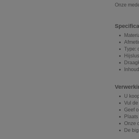
Onze medew
Specific
Materi
Afmeti
Type: 
Hijslu
Draagk
Inhoud
Verwerki
U koop
Vul de
Geef o
Plaats
Onze c
De big