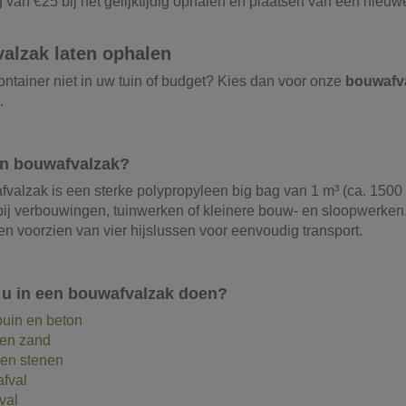
g van €25 bij het gelijktijdig ophalen en plaatsen van een nieuw
alzak laten ophalen
ontainer niet in uw tuin of budget? Kies dan voor onze
bouwafv
.
en bouwafvalzak?
valzak is een sterke polypropyleen big bag van 1 m³ (ca. 1500 
 bij verbouwingen, tuinwerken of kleinere bouw- en sloopwerken
n voorzien van vier hijslussen voor eenvoudig transport.
 u in een bouwafvalzak doen?
uin en beton
en zand
en stenen
fval
val