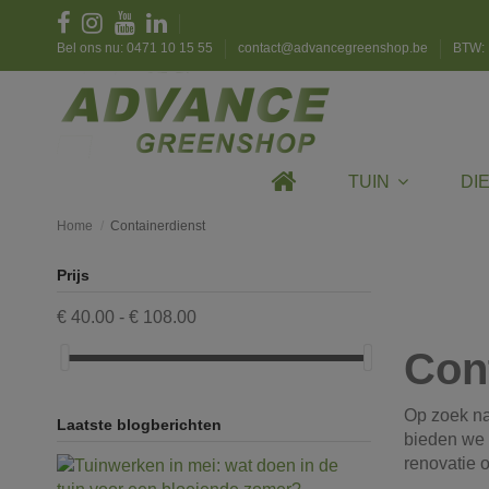
Bel ons nu: 0471 10 15 55
contact@advancegreenshop.be
BTW: 
TUIN
DI
Home
Containerdienst
Prijs
€ 40.00 - € 108.00
Con
Op zoek n
Laatste blogberichten
bieden we 
renovatie o