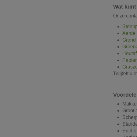
Wat kunt 
Onze conta
Steenp
Aarde 
Grond 
Groena
Houtaf
Papier
Grasz
Twijfelt u 
Voordele
Makkel
Groot 
Scherp
Standa
Snelle