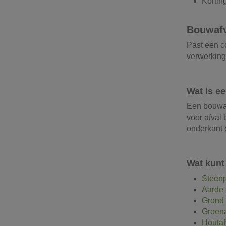
Kortin
Bouwafv
Past een c
verwerking
Wat is e
Een bouwaf
voor afval
onderkant e
Wat kunt
Steenp
Aarde 
Grond 
Groena
Houtaf