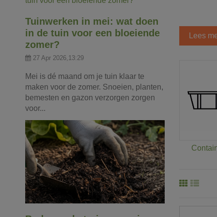
Tuinwerken in mei: wat doen
in de tuin voor een bloeiende
Lees me
zomer?
27 Apr 2026,13:29
Mei is dé maand om je tuin klaar te
maken voor de zomer. Snoeien, planten,
bemesten en gazon verzorgen zorgen
voor...
Contai