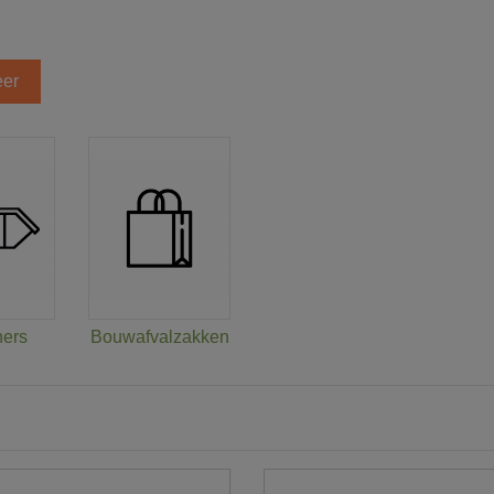
er
ners
Bouwafvalzakken