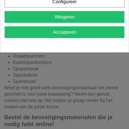
Configureer
afschermdoeken. Een groot voordeel van tuintextiel,
zichtdoeken en afschermdoeken: je kan ze makkelijk zelf
Weigeren
plaatsen met behulp van onze bevestigingsmaterialen.
Bij Advance Greenshop kan je de volgende
Accepteren
bevestigingsmaterialen kopen:
Bevestigingspinnen
Binddraad
Draadspanners
Kabelspanbandjes
Opspantouw
Spankabels
Spandraad
Weet je niet goed welk bevestigingsmateriaal het meest
geschikt is voor jouw toepassing? Neem dan gerust
contact met ons op. Wij helpen je graag verder bij het
maken van de juiste keuze.
Bestel de bevestigingsmaterialen die je
nodig hebt online!