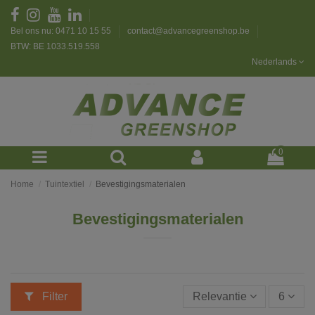
Bel ons nu: 0471 10 15 55
contact@advancegreenshop.be
BTW: BE 1033.519.558
Nederlands
0
Home
Tuintextiel
Bevestigingsmaterialen
Bevestigingsmaterialen
Filter
Relevantie
6