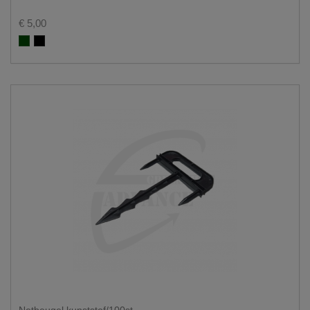
€ 5,00
Groen RAL 6005
Zwart RAL 9005
Netbeugel kunststof/100st