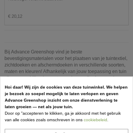
€ 20,12
Bij Advance Greenshop vind je beste
bevestigingsmaterialen voor het plaatsen van je tuintextiel,
zichtdoeken en afschermdoeken in verschillende soorten,
maten en kleuren! Afhankelijk van jouw toepassing en tuin
zijn er verschillende soorten en hoeveelheden van deze
materialen nodig. Kijk in onze webshop voor meer
Hoi daar!
Wij zijn de cookies van deze tuinwinkel.
We helpen
informatie over de verschillende soorten
je bezoek zo soepel mogelijk te laten verlopen en geven
plaatsingsbenodigdheden.
Advance Greenshop inzicht om onze dienstverlening te
laten groeien — net als jouw tuin.
Uit welke bevestigingsmaterialen kan ik
Door op "accepteren te klikken, ga je akkoord met het gebruik
kiezen?
van alle cookies zoals omschreven in ons
cookiebeleid
.
Advance Greenshop vind je verschillende
bevestigingsmaterialen voor tuintextiel, zichtdoeken en