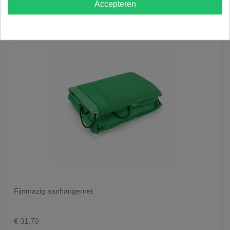
Accepteren
Fijnmazig aanhangernet
€ 31,70