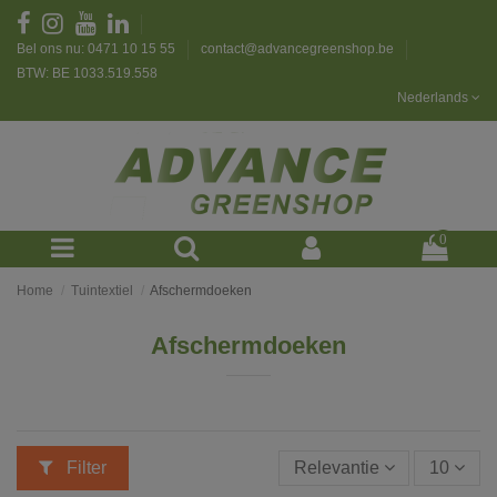
Bel ons nu: 0471 10 15 55
contact@advancegreenshop.be
BTW: BE 1033.519.558
Nederlands
0
Home
Tuintextiel
Afschermdoeken
Afschermdoeken
Filter
Relevantie
10