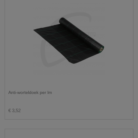
Anti-worteldoek per lm
€ 3,52