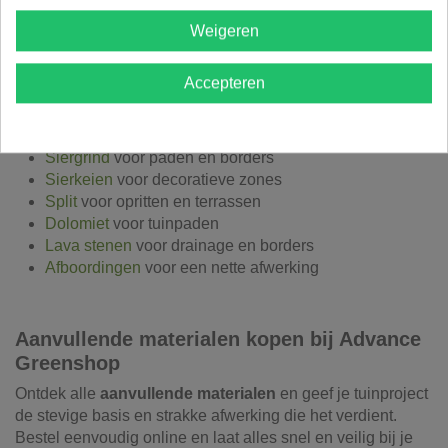
toepassingen
Weigeren
Accepteren
Combineer met andere tuinproducten
Onze aanvullende materialen werken perfect samen met:
Siergrind
voor paden en borders
Sierkeien
voor decoratieve zones
Split
voor opritten en terrassen
Dolomiet
voor tuinpaden
Lava stenen
voor drainage en borders
Afboordingen
voor een nette afwerking
Aanvullende materialen kopen bij Advance
Greenshop
Ontdek alle
aanvullende materialen
en geef je tuinproject
de stevige basis en strakke afwerking die het verdient.
Bestel eenvoudig online en laat alles snel en veilig bij je