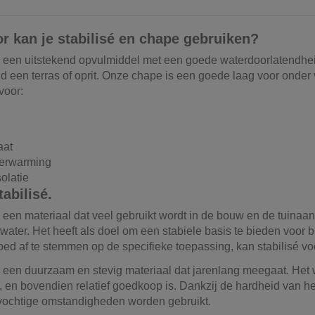
r kan je stabilisé en chape gebruiken?
is een uitstekend opvulmiddel met een goede waterdoorlatendhei
ld een terras of oprit. Onze chape is een goede laag voor onde
 voor:
s
t
aat
verwarming
solatie
tabilisé.
s een materiaal dat veel gebruikt wordt in de bouw en de tuinaa
ater. Het heeft als doel om een stabiele basis te bieden voor bi
ed af te stemmen op de specifieke toepassing, kan stabilisé vo
s een duurzaam en stevig materiaal dat jarenlang meegaat. Het 
, en bovendien relatief goedkoop is. Dankzij de hardheid van he
 vochtige omstandigheden worden gebruikt.