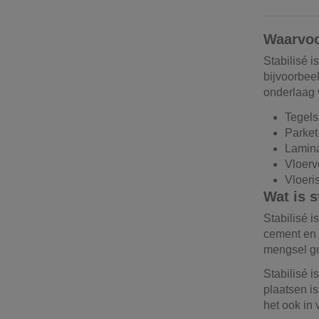
Waarvoo
Stabilisé 
bijvoorbee
onderlaag
Tegel
Parke
Lamin
Vloer
Vloeri
Wat is s
Stabilisé i
cement en w
mengsel go
Stabilisé i
plaatsen is
het ook in