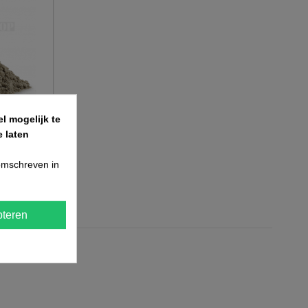
l mogelijk te
 laten
rt
 omschreven in
teren