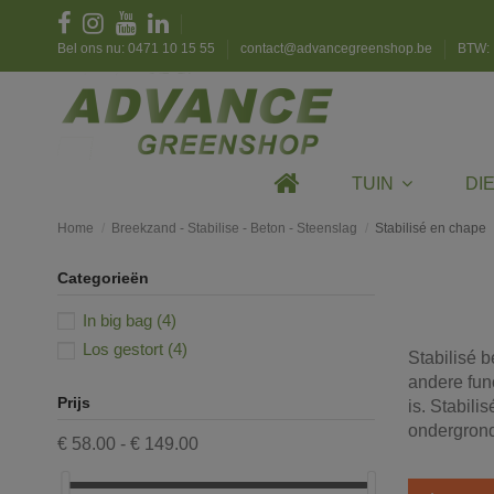
Bel ons nu: 0471 10 15 55
contact@advancegreenshop.be
BTW: 
TUIN
DI
Home
Breekzand - Stabilise - Beton - Steenslag
Stabilisé en chape
Categorieën
In big bag
(4)
Los gestort
(4)
Stabilisé b
andere func
Prijs
is. Stabili
ondergrond
€ 58.00 - € 149.00