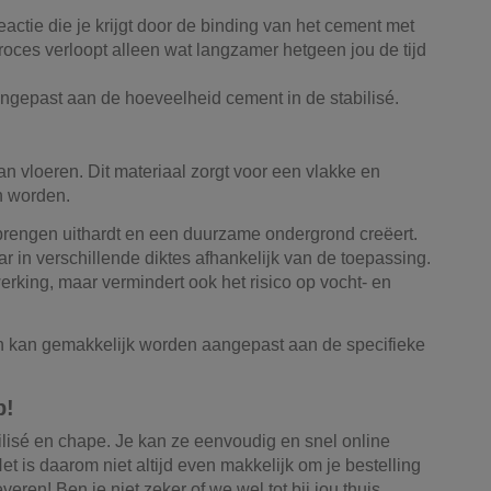
actie die je krijgt door de binding van het cement met
 proces verloopt alleen wat langzamer hetgeen jou de tijd
.
angepast aan de hoeveelheid cement in de stabilisé.
n vloeren. Dit materiaal zorgt voor een vlakke en
n worden.
brengen uithardt en een duurzame ondergrond creëert.
r in verschillende diktes afhankelijk van de toepassing.
erking, maar vermindert ook het risico op vocht- en
en kan gemakkelijk worden aangepast aan de specifieke
p!
lisé en chape. Je kan ze eenvoudig en snel online
t is daarom niet altijd even makkelijk om je bestelling
eren! Ben je niet zeker of we wel tot bij jou thuis