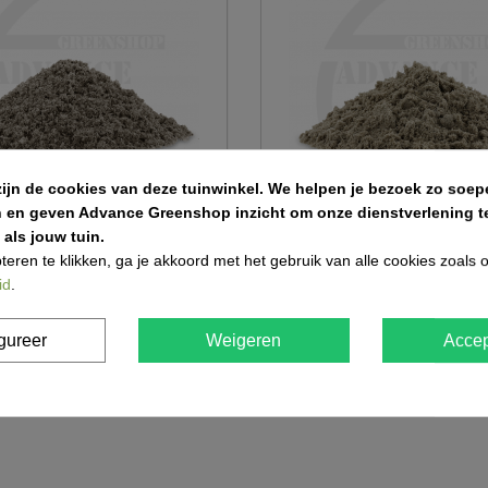
zijn de cookies van deze tuinwinkel.
We helpen je bezoek zo soepe
n en geven Advance Greenshop inzicht om onze dienstverlening te
als jouw tuin.
 rijnzand 1m³ big bag
Stabilisé van zeezand los gesto
teren te klikken, ga je akkoord met het gebruik van alle cookies zoals
id
.
€ 85,94
gureer
Weigeren
Accep
n 8 in totaal item(s)