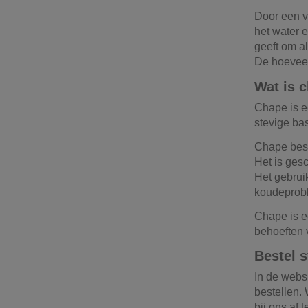
Door een ve
het water e
geeft om al
De hoeveel
Wat is 
Chape is ee
stevige ba
Chape best
Het is gesc
Het gebruik
koudeprob
Chape is e
behoeften 
Bestel s
In de webs
bestellen. 
bij ons af 