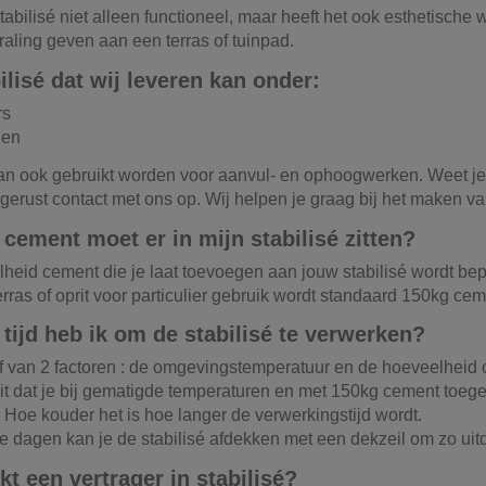
 stabilisé niet alleen functioneel, maar heeft het ook esthetisc
raling geven aan een terras of tuinpad.
ilisé dat wij leveren kan onder:
rs
ien
kan ook gebruikt worden voor aanvul- en ophoogwerken. Weet je n
erust contact met ons op. Wij helpen je graag bij het maken va
cement moet er in mijn stabilisé zitten?
eid cement die je laat toevoegen aan jouw stabilisé wordt bepa
erras of oprit voor particulier gebruik wordt standaard 150kg c
tijd heb ik om de stabilisé te verwerken?
af van 2 factoren : de omgevingstemperatuur en de hoeveelheid 
it dat je bij gematigde temperaturen en met 150kg cement toegev
 Hoe kouder het is hoe langer de verwerkingstijd wordt.
 dagen kan je de stabilisé afdekken met een dekzeil om zo uit
t een vertrager in stabilisé?