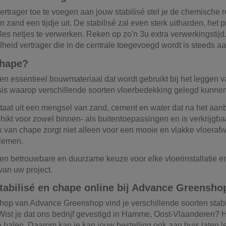
rtrager toe te voegen aan jouw stabilisé stel je de chemische re
n zand een tijdje uit. De stabilisé zal even sterk uitharden, het
les netjes te verwerken. Reken op zo'n 3u extra verwerkingstijd
heid vertrager die in de centrale toegevoegd wordt is steeds a
chape?
n essentieel bouwmateriaal dat wordt gebruikt bij het leggen va
sis waarop verschillende soorten vloerbedekking gelegd kunne
aat uit een mengsel van zand, cement en water dat na het aan
hikt voor zowel binnen- als buitentoepassingen en is verkrijgbaa
 van chape zorgt niet alleen voor een mooie en vlakke vloerafw
lemen.
en betrouwbare en duurzame keuze voor elke vloerinstallatie 
van uw project.
tabilisé en chape online bij Advance Greensho
hop van Advance Greenshop vind je verschillende soorten stabi
Wist je dat ons bedrijf gevestigd in Hamme, Oost-Vlaanderen? He
te halen. Daarom kan je kan jouw bestelling ook aan huis laten lev