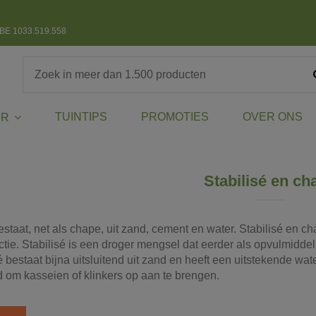
BE 1033.519.558
TUINTIPS
PROMOTIES
OVER ONS
ER
Stabilisé en ch
estaat, net als chape, uit zand, cement en water. Stabilisé en 
tie. Stabilisé is een droger mengsel dat eerder als opvulmiddel
sé bestaat bijna uitsluitend uit zand en heeft een uitstekende wa
 om kasseien of klinkers op aan te brengen.