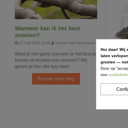
Wanneer kan ik het best
snoeien?
27 Feb 2026,14:45
Vincent Van Kerschaver
Hoi daar!
Wij 
Weet je niet goed wanneer je het best je
laten verlope
bomen of struiken kan snoeien? Wij
groeien — net 
Chape van
geven je hier alle tips mee!
Door op "accep
ons
cookiebele
Bezoek onze blog
€ 148,28
Confi
Item 1-8 va