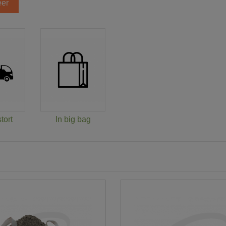
er
tort
In big bag