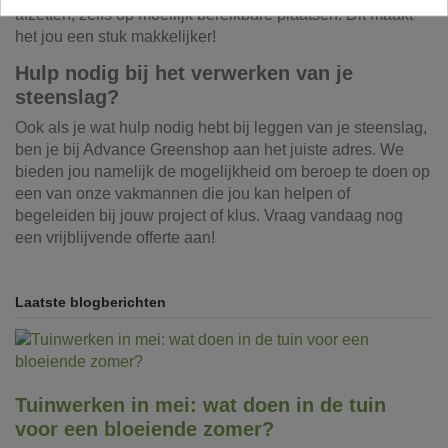
afzetten, zelfs op moeilijk bereikbare plaatsen. Dit maakt
het jou een stuk makkelijker!
Hulp nodig bij het verwerken van je
steenslag?
Ook als je wat hulp nodig hebt bij leggen van je steenslag,
ben je bij Advance Greenshop aan het juiste adres. We
bieden jou namelijk de mogelijkheid om beroep te doen op
een van onze vakmannen die jou kan helpen of
begeleiden bij jouw project of klus. Vraag vandaag nog
een vrijblijvende offerte aan!
Laatste blogberichten
Tuinwerken in mei: wat doen in de tuin
voor een bloeiende zomer?