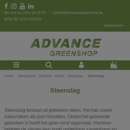
Bel ons nu: 0471 10 15 55
contact@advancegreenshop.be
BTW: BE 1033.519.558
Nederlands
0
Home
Breekzand - Stabilise - Beton - Steenslag
Steenslag
Steenslag
Steenslag bestaat uit gebroken steen. Het kan zowel
natuursteen als puin bevatten. Omdat het gesteente
gebroken is heeft het geen rond oppervlak. Hierdoor
hebben de stenen een soort onderlinge samenhang en