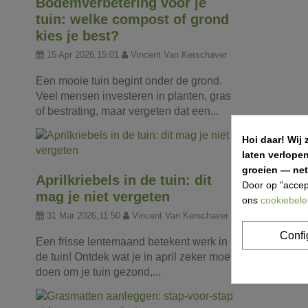
Bodemverbetering voor je
tuin: welke compost of grond
kies je best?
15 Apr 2026,15:01
Vincent Van Kerschaver
Een mooie tuin begint onder de grond.
Veel mensen investeren in planten, gras
of bestrating, maar vergeten dat een...
Hoi daar!
Wij 
laten verlope
groeien — net 
Aprilkriebels in de tuin: dit
Door op "accep
mag je niet vergeten
ons
cookiebele
31 Mar 2026,11:50
Vincent Van Kerschaver
Confi
Een frisse lentemaand betekent werk in
de tuin! Ontdek wat je in april zeker moet
doen om je tuin gezond,...