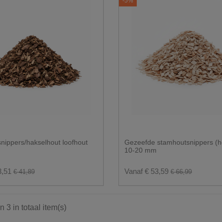
-5%
nippers/hakselhout loofhout
Gezeefde stamhoutsnippers (h
10-20 mm
3,51
Vanaf € 53,59
€ 41,89
€ 66,99
n 3 in totaal item(s)