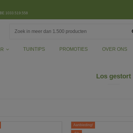
BE 1033.519.558
TUINTIPS
PROMOTIES
OVER ONS
ER
Los gestort
Aanbieding!