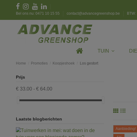
Bel ons nu: 0471 10 15 55
contact@advancegreenshop.be
BTW: 
TUIN
DI
Home
Promoties
Koopjeshoek
Los gestort
Prijs
€ 33.00 - € 64.00
Laatste blogberichten
Aanbieding!