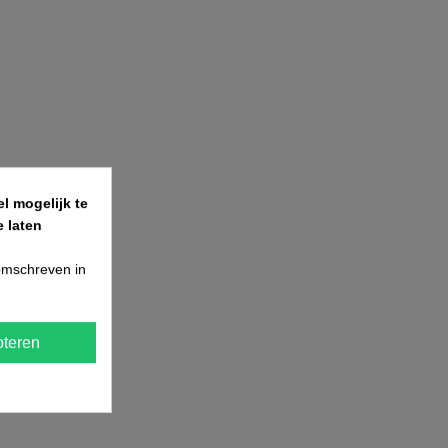
l mogelijk te
 laten
 omschreven in
teren