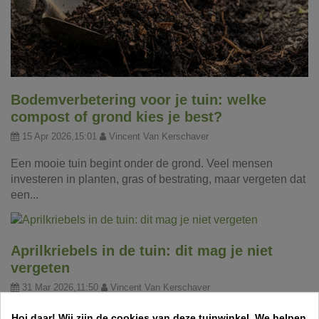
Bodemverbetering voor je tuin: welke
compost of grond kies je best?
15 Apr 2026,15:01
Vincent Van Kerschaver
Een mooie tuin begint onder de grond. Veel mensen
investeren in planten, gras of bestrating, maar vergeten dat
een...
Aprilkriebels in de tuin: dit mag je niet
vergeten
31 Mar 2026,11:50
Vincent Van Kerschaver
Een frisse lentemaand betekent werk in de tuin! Ontdek
Hoi daar!
Wij zijn de cookies van deze tuinwinkel.
We helpen