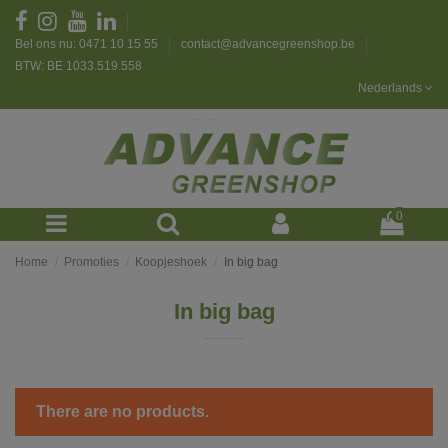
Bel ons nu: 0471 10 15 55
contact@advancegreenshop.be
BTW: BE 1033.519.558
Nederlands
0
Home
Promoties
Koopjeshoek
In big bag
In big bag
There are no products.