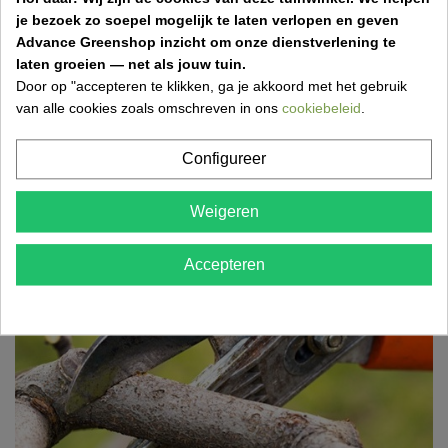
wat je in april zeker moet doen om je tuin gezond,...
je bezoek zo soepel mogelijk te laten verlopen en geven
Advance Greenshop inzicht om onze dienstverlening te
laten groeien — net als jouw tuin.
Door op "accepteren te klikken, ga je akkoord met het gebruik
van alle cookies zoals omschreven in ons
cookiebeleid
.
Grasmatten aanleggen: stap-voor-stap gids
voor een perfect gazon
Configureer
17 Mar 2026,18:52
Wil je snel een mooi, groen gazon? Ontdek hoe je
Weigeren
eenvoudig grasmatten aanlegt met de juiste
voorbereiding,...
Accepteren