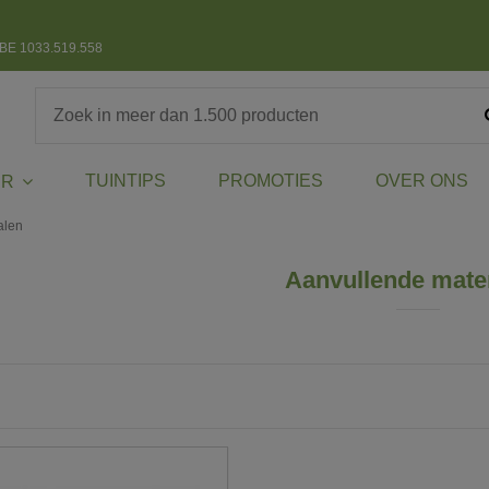
BE 1033.519.558
TUINTIPS
PROMOTIES
OVER ONS
ER
alen
Aanvullende mate