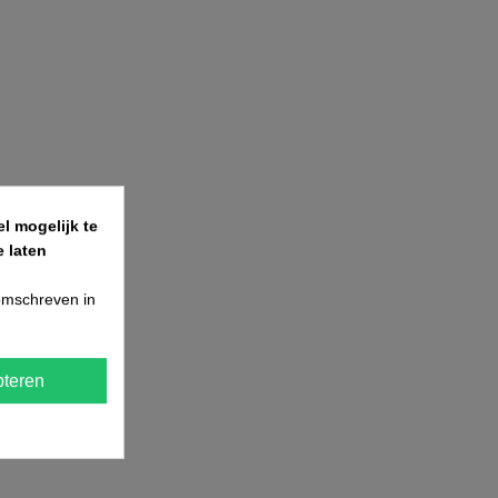
l mogelijk te
 laten
 omschreven in
teren