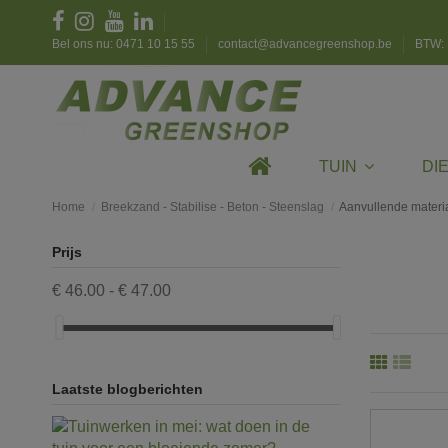
Bel ons nu: 0471 10 15 55
contact@advancegreenshop.be
BTW: 
TUIN
DI
Home
Breekzand - Stabilise - Beton - Steenslag
Aanvullende materi
Prijs
€ 46.00 - € 47.00
Laatste blogberichten