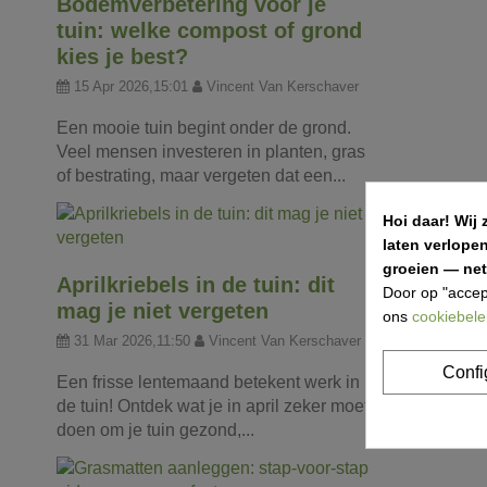
Bodemverbetering voor je
tuin: welke compost of grond
kies je best?
15 Apr 2026,15:01
Vincent Van Kerschaver
Een mooie tuin begint onder de grond.
Veel mensen investeren in planten, gras
of bestrating, maar vergeten dat een...
Hoi daar!
Wij 
laten verlope
groeien — net 
Aprilkriebels in de tuin: dit
Door op "accep
mag je niet vergeten
ons
cookiebele
31 Mar 2026,11:50
Vincent Van Kerschaver
Confi
Een frisse lentemaand betekent werk in
de tuin! Ontdek wat je in april zeker moet
doen om je tuin gezond,...