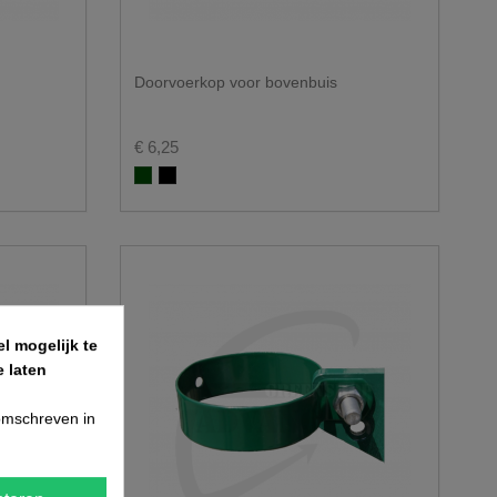
Doorvoerkop voor bovenbuis
€ 6,25
Groen RAL 6005
Zwart RAL 9005
l mogelijk te
 laten
 omschreven in