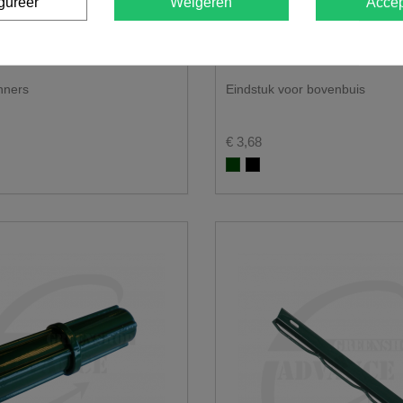
gureer
Weigeren
Accep
nners
Eindstuk voor bovenbuis
€ 3,68
RAL 6005
t RAL 9005
Groen RAL 6005
Zwart RAL 9005