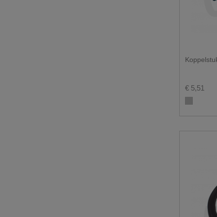
Koppelstu
€ 5,51
Alu