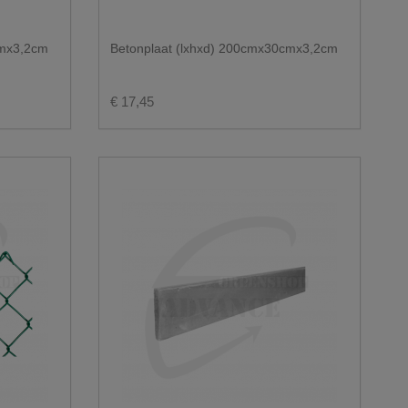
cmx3,2cm
Betonplaat (lxhxd) 200cmx30cmx3,2cm
€ 17,45