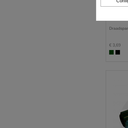
Confi
Draadspa
€ 3,69
Groen 
Zwar