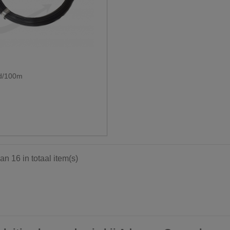
d/100m
RAL 6005
t RAL 9005
an 16 in totaal item(s)