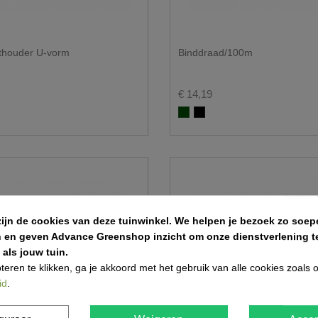
thouder U-vorm
Binddraad/100m
€ 14,19
Groen RAL 6005
Zwart RAL 9005
zijn de cookies van deze tuinwinkel.
We helpen je bezoek zo soepe
n en geven Advance Greenshop inzicht om onze dienstverlening te
als jouw tuin.
teren te klikken, ga je akkoord met het gebruik van alle cookies zoals
id
.