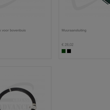
k voor bovenbuis
Muuraansluiting
€ 28,02
Groen RAL 6005
Zwart RAL 9005