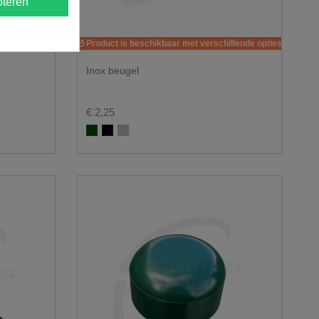
teren
Product is beschikbaar met verschillende opties
Inox beugel
€ 2,25
Groen RAL 6005
Zwart RAL 9005
Alu