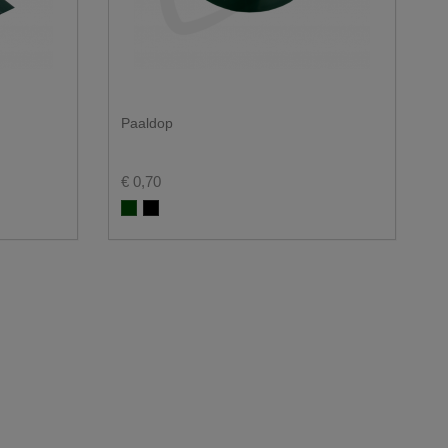
Paaldop
€ 0,70
Groen RAL 6005
Zwart RAL 9005