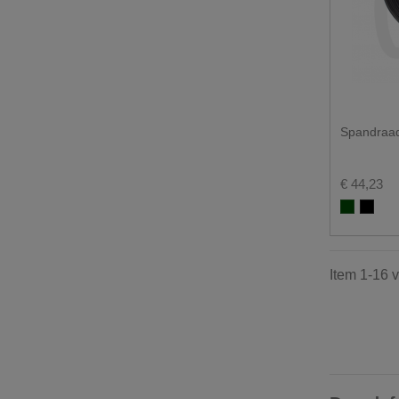
Spandraa
€ 44,23
Groen 
Zwar
Item 1-16 v