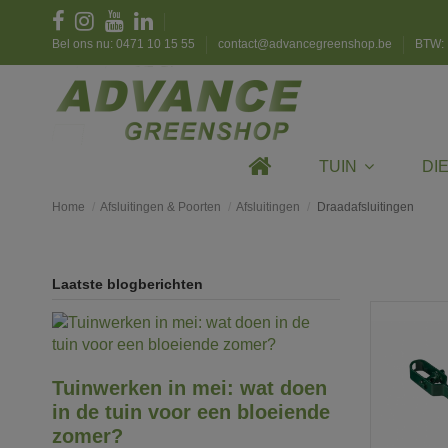
Bel ons nu: 0471 10 15 55
contact@advancegreenshop.be
BTW: 
TUIN
DI
Home
Afsluitingen & Poorten
Afsluitingen
Draadafsluitingen
Laatste blogberichten
Tuinwerken in mei: wat doen
in de tuin voor een bloeiende
zomer?