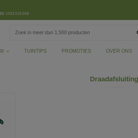
BE 1033.519.558
TUINTIPS
PROMOTIES
OVER ONS
ER
Draadafsluitin