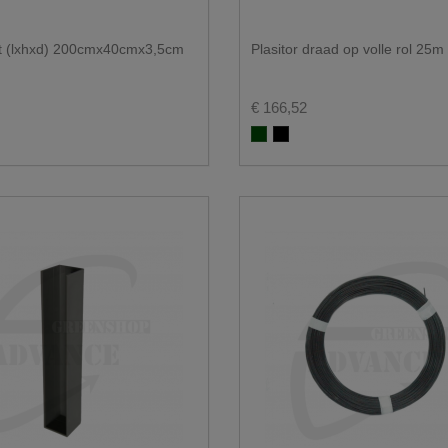
t (lxhxd) 200cmx40cmx3,5cm
Plasitor draad op volle rol 25m
€ 166,52
Groen RAL 6005
Zwart RAL 9005