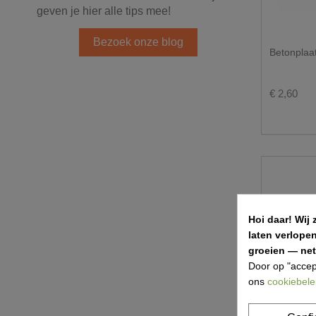
geven je hier alle tips mee!
Bezoek onze blog
Betonplaa
€ 2,60
Hoi daar!
Wij 
laten verlope
groeien — net 
Door op "accep
ons
cookiebele