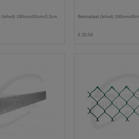
t (lxhxd) 180cmx30cmx3,2cm
Betonplaat (lxhxd) 180cmx40
€ 20,54