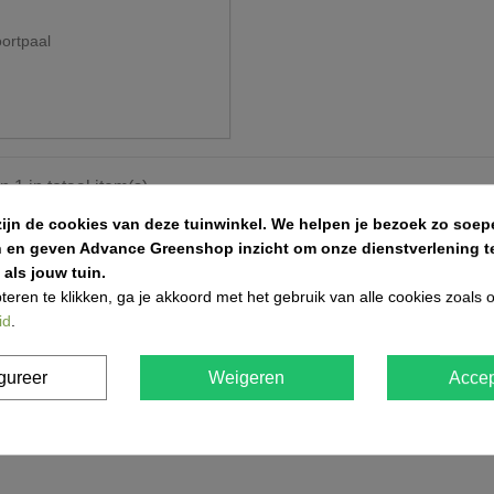
ortpaal
n 1 in totaal item(s)
zijn de cookies van deze tuinwinkel.
We helpen je bezoek zo soepe
n en geven Advance Greenshop inzicht om onze dienstverlening te
als jouw tuin.
teren te klikken, ga je akkoord met het gebruik van alle cookies zoals
id
.
gureer
Weigeren
Accep