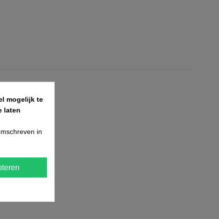
l mogelijk te
 laten
 omschreven in
teren