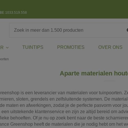
BE 1033.519.558
TUINTIPS
PROMOTIES
OVER ONS
ER
oorten
Aparte materialen hout
eenshop is een leverancier van materialen voor tuinpoorten. Z
nieren, sloten, grendels en zelfsluitende systemen. De materiale
nde maten en afwerkingen, zodat je de perfecte pasvorm voor jo
een uitstekende klantenservice en zijn ze altijd bereid om advi
ieke behoeften. Of je nu op zoek bent naar de beste scharnieren 
ance Greenshop heeft de materialen die je nodig hebt om het we