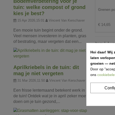
Bodemverbetering voor je
tuin: welke compost of grond
Grenen po
kies je best?
15 Apr 2026,15:01
Vincent Van Kerschaver
€ 14,65
Een mooie tuin begint onder de grond.
Veel mensen investeren in planten, gras
of bestrating, maar vergeten dat een...
Item 1-1 va
Hoi daar!
Wij 
laten verlope
groeien — net 
Aprilkriebels in de tuin: dit
Door op "accep
mag je niet vergeten
ons
cookiebele
31 Mar 2026,11:50
Vincent Van Kerschaver
Confi
Een frisse lentemaand betekent werk in
de tuin! Ontdek wat je in april zeker moet
doen om je tuin gezond,...