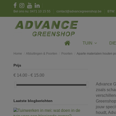
Bel ons nu: 0471 10 15 55
contact@advancegreenshop.be
BTW: 
TUIN
DI
Home
Afsluitingen & Poorten
Poorten
Aparte materialen houten p
Prijs
€ 14.00 - € 15.00
Advance Gr
zoals schar
verschille
Laatste blogberichten
Greenshop 
jouw specif
houdt, Adv