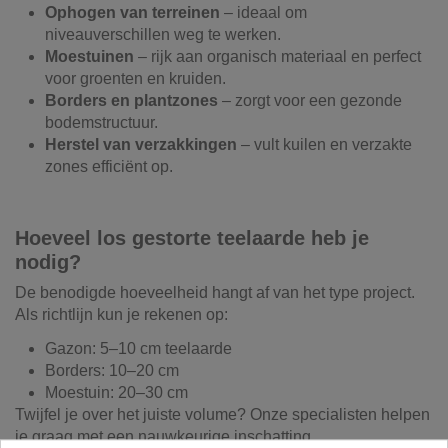
Ophogen van terreinen
– ideaal om
niveauverschillen weg te werken.
Moestuinen
– rijk aan organisch materiaal en perfect
voor groenten en kruiden.
Borders en plantzones
– zorgt voor een gezonde
bodemstructuur.
Herstel van verzakkingen
– vult kuilen en verzakte
zones efficiënt op.
Hoeveel los gestorte teelaarde heb je
nodig?
De benodigde hoeveelheid hangt af van het type project.
Als richtlijn kun je rekenen op:
Gazon: 5–10 cm teelaarde
Borders: 10–20 cm
Moestuin: 20–30 cm
Twijfel je over het juiste volume? Onze specialisten helpen
je graag met een nauwkeurige inschatting.