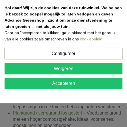
Hoi daar!
Wij zijn de cookies van deze tuinwinkel.
We helpen
je bezoek zo soepel mogelijk te laten verlopen en geven
Welke soorten teelaarde kun je los gestort
Advance Greenshop inzicht om onze dienstverlening te
bestellen?
laten groeien — net als jouw tuin.
Bij Advance Greenshop kun je verschillende grondsoorten
Door op "accepteren te klikken, ga je akkoord met het gebruik
los gestort laten leveren
. Dit is vooral interessant voor
van alle cookies zoals omschreven in ons
cookiebeleid
.
grotere tuinprojecten waarbij je een groter volume grond
nodig hebt.
Configureer
Weigeren
Teelaarde los gestort
– Zuivere teelaarde zonder
toevoeging van organische bodemverbeteraars. Ideaal
als basisgrond voor het ophogen of egaliseren van de
Accepteren
tuin.
Tuingrond los gestort
– Mengeling van teelaarde met
ongeveer 30% compost. Geschikt voor algemene
toepassingen in de tuin en het aanplanten van planten.
Plantgrond / serregrond los gestort
– Voedzame grond
met een hoger compostgehalte, ideaal voor serres,
moestuinen en bloembedden.