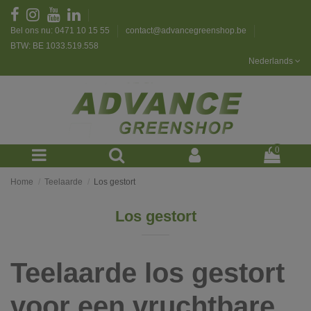
Bel ons nu: 0471 10 15 55
contact@advancegreenshop.be
BTW: BE 1033.519.558
Nederlands
0
Home
Teelaarde
Los gestort
Los gestort
Teelaarde los gestort
voor een vruchtbare