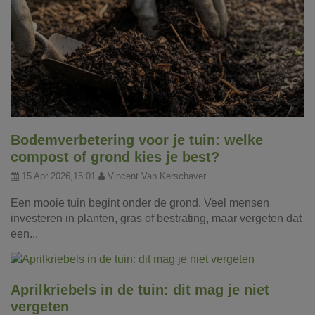
Bodemverbetering voor je tuin: welke
compost of grond kies je best?
15 Apr 2026,15:01
Vincent Van Kerschaver
Een mooie tuin begint onder de grond. Veel mensen
investeren in planten, gras of bestrating, maar vergeten dat
een...
Aprilkriebels in de tuin: dit mag je niet
vergeten