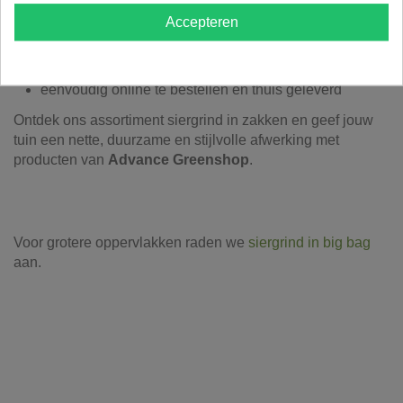
handige verpakkingen van 20 of 25 kg
Accepteren
geschikt voor paden, borders, plantvakken en
decoratie
hoogwaardige natuurlijke stenen
eenvoudig online te bestellen en thuis geleverd
Ontdek ons assortiment siergrind in zakken en geef jouw
tuin een nette, duurzame en stijlvolle afwerking met
producten van
Advance Greenshop
.
Voor grotere oppervlakken raden we
siergrind in big bag
aan.