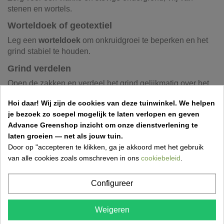
stenen en wortels.
Worteldoek of geotextiel
Leg een
worteldoek
om onkruidgroei te beperken en het
grind stabiel te houden.
Grind verdelen
Open de zakken en verdeel het grind gelijkmatig over het
oppervlak. Zorg voor een laag van 5 tot 7 cm.
Hoi daar!
Wij zijn de cookies van deze tuinwinkel.
We helpen
je bezoek zo soepel mogelijk te laten verlopen en geven
Advance Greenshop inzicht om onze dienstverlening te
laten groeien — net als jouw tuin.
Siergrind in zakken bestellen bij Advance
Door op "accepteren te klikken, ga je akkoord met het gebruik
Greenshop
van alle cookies zoals omschreven in ons
cookiebeleid
.
Bij
Advance Greenshop
bestel je eenvoudig
siergrind in
zakken
van hoge kwaliteit. De zakken zijn handig, schoon
Configureer
en ideaal voor kleinere tuinprojecten of decoratieve
toepassingen.
Weigeren
verschillende kleuren en korrelgroottes