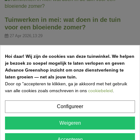
Tuinwerken in mei: wat doen in de tuin
voor een bloeiende zomer?
27 Apr 2026,13:29
Mei is dé maand om je tuin klaar te maken voor de zomer.
Snoeien, planten, bemesten en gazon verzorgen zorgen
Hoi daar!
Wij zijn de cookies van deze tuinwinkel.
We helpen
voor...
je bezoek zo soepel mogelijk te laten verlopen en geven
Advance Greenshop inzicht om onze dienstverlening te
laten groeien — net als jouw tuin.
Door op "accepteren te klikken, ga je akkoord met het gebruik
van alle cookies zoals omschreven in ons
cookiebeleid
.
Configureer
Weigeren
Accepteren