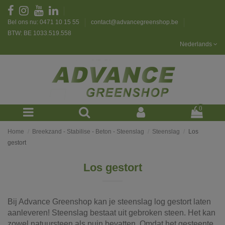
Bel ons nu: 0471 10 15 55
contact@advancegreenshop.be
BTW: BE 1033.519.558
Nederlands
0
Home
Breekzand - Stabilise - Beton - Steenslag
Steenslag
Los
gestort
Los gestort
Bij Advance Greenshop kan je steenslag log gestort laten
aanleveren! Steenslag bestaat uit gebroken steen. Het kan
zowel natuursteen als puin bevatten. Omdat het gesteente