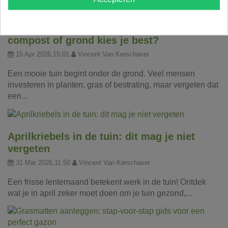
Bodemverbetering voor je tuin: welke
compost of grond kies je best?
15 Apr 2026,15:01
Vincent Van Kerschaver
Een mooie tuin begint onder de grond. Veel mensen
investeren in planten, gras of bestrating, maar vergeten dat
een...
Aprilkriebels in de tuin: dit mag je niet
vergeten
31 Mar 2026,11:50
Vincent Van Kerschaver
Een frisse lentemaand betekent werk in de tuin! Ontdek
wat je in april zeker moet doen om je tuin gezond,...