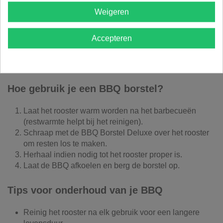
Efficiënte reiniging: Verwijdert vet en aangekoekte
Weigeren
resten snel
Duurzaam: Ontworpen voor intensief gebruik
Accepteren
Gebruiksvriendelijk: Comfortabele grip
Universeel: Geschikt voor verschillende BBQ-types
Onderhoudsvriendelijk: Houdt je grill in topconditie
Hoe gebruik je een BBQ borstel?
Laat het rooster warm worden na het barbecueën
(restwarmte helpt bij het reinigen).
Schraap met de BBQ Borstel Deluxe over het rooster
om resten los te maken.
Herhaal indien nodig tot het rooster proper is.
Laat de BBQ afkoelen en berg de borstel op.
Tips voor onderhoud van je BBQ
Reinig het rooster na elk gebruik voor een langere