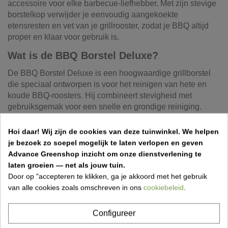
accessoire voor elke barbecue-liefhebber. Met zijn stevige
borstelkop verwijder je eenvoudig aangekoekte
etensresten en vet van je grillrooster, zodat je BBQ altijd
proper en klaar voor gebruik is.
Wat is de BBQ Borstel Deluxe?
De BBQ Borstel Deluxe is een hoogwaardige grillborstel
die speciaal ontworpen is voor het reinigen van hete en
koude BBQ-roosters. Hij combineert stevigheid met
gebruiksgemak voor een snelle en grondige reiniging.
Kenmerken van de BBQ Borstel Deluxe
Hoi daar!
Wij zijn de cookies van deze tuinwinkel.
We helpen
je bezoek zo soepel mogelijk te laten verlopen en geven
Merk: OUTR
Advance Greenshop inzicht om onze dienstverlening te
Type: BBQ grillborstel
laten groeien — net als jouw tuin.
Gebruik: Reiniging van BBQ- en grillroosters
Door op "accepteren te klikken, ga je akkoord met het gebruik
Materiaal: Hittebestendige en duurzame constructie
van alle cookies zoals omschreven in ons
cookiebeleid
.
Toepassing: Kamado, kettle BBQ, plancha en grills
Configureer
Voordelen van de BBQ Borstel Deluxe