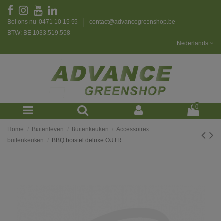
Bel ons nu: 0471 10 15 55
contact@advancegreenshop.be
BTW: BE 1033.519.558
Nederlands
0
Home
Buitenleven
Buitenkeuken
Accessoires
buitenkeuken
BBQ borstel deluxe OUTR