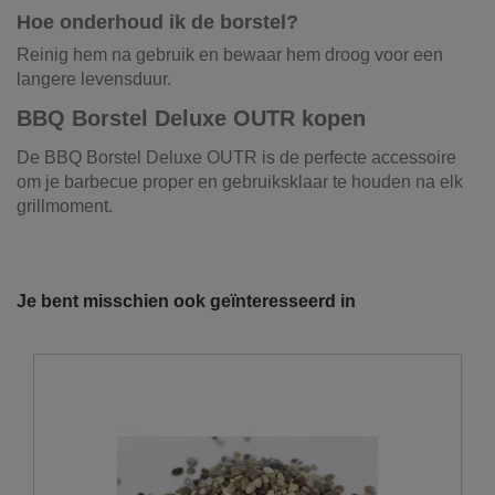
Hoe onderhoud ik de borstel?
Reinig hem na gebruik en bewaar hem droog voor een
langere levensduur.
BBQ Borstel Deluxe OUTR kopen
De BBQ Borstel Deluxe OUTR is de perfecte accessoire
om je barbecue proper en gebruiksklaar te houden na elk
grillmoment.
Referentie
BK005
Onze vrachtwagens leveren uw zand,
grond, grind, schors, ...
Je bent misschien ook geïnteresseerd in
De laatste jaren hebben wij veel geïnvesteerd in het
uitbreiden en moderniseren van ons wagenpark. We
beschikken over de modernste trucks, die voldoen aan de
strengste milieunormen. Wij hebben verschillende kippers
en kraanwagens ter uwer beschikking met variërende
laadvolumes en -vermogens. De laadvolumes kunnen
variëren van 10m³ tot 30m³.