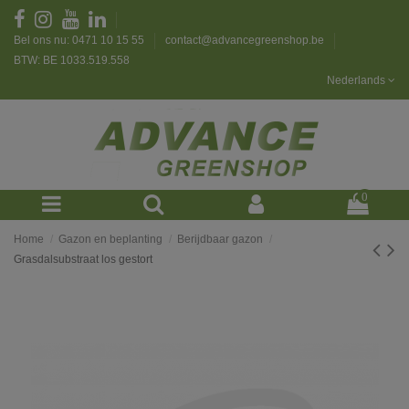
Bel ons nu: 0471 10 15 55
contact@advancegreenshop.be
BTW: BE 1033.519.558
Nederlands
0
Home
Gazon en beplanting
Berijdbaar gazon
Grasdalsubstraat los gestort