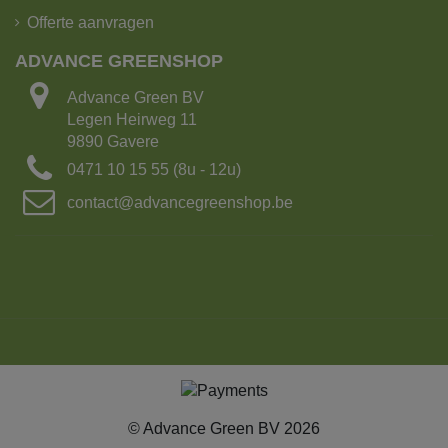
Offerte aanvragen
ADVANCE GREENSHOP
De kipoplegger heeft het grootste laadvermogen!
Advance Green BV
Legen Heirweg 11
Laadvermogen: 25 ton of 15m³ grond
9890 Gavere
Aantal Big bags: 15
0471 10 15 55 (8u - 12u)
Lengte: 16.5 m
contact@advancegreenshop.be
Breedte: 2.70m
Met kraanarm
2. Kipvrachtwagen met 4-asser met kraan.
© Advance Green BV 2026