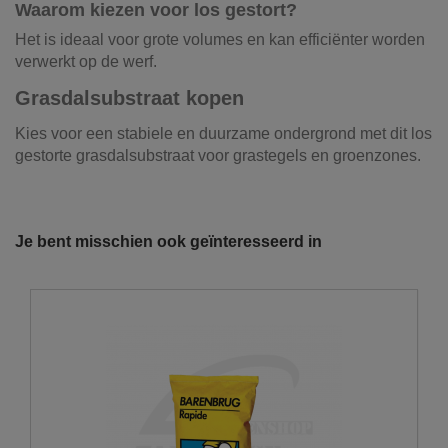
Waarom kiezen voor los gestort?
Het is ideaal voor grote volumes en kan efficiënter worden
verwerkt op de werf.
Grasdalsubstraat kopen
Kies voor een stabiele en duurzame ondergrond met dit los
gestorte grasdalsubstraat voor grastegels en groenzones.
Producttype
Substraat
Onze vrachtwagens leveren uw zand,
grond, grind, schors, ...
Productnaam
Grasdalsubstraat
Je bent misschien ook geïnteresseerd in
De laatste jaren hebben wij veel geïnvesteerd in het
Materiaal
Lava 0/8- compost-
uitbreiden en moderniseren van ons wagenpark. We
teelaarde- turf
beschikken over de modernste trucks, die voldoen aan de
strengste milieunormen. Wij hebben verschillende kippers
Geschikt voor
Opvullen kunststoffen en
en kraanwagens ter uwer beschikking met variërende
betonnen grasdallen
laadvolumes en -vermogens. De laadvolumes kunnen
variëren van 10m³ tot 30m³.
Referentie
99001
U wenst graag een losse levering?