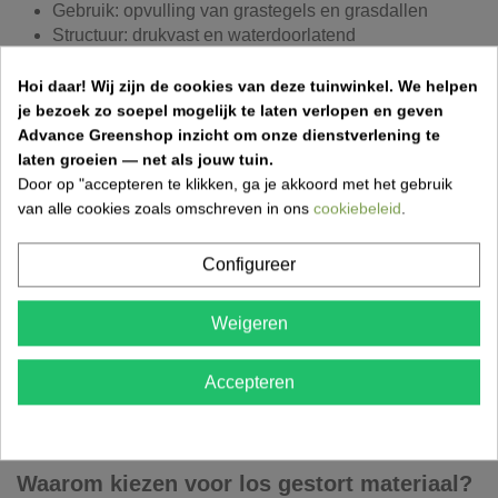
Gebruik: opvulling van grastegels en grasdallen
Structuur: drukvast en waterdoorlatend
Voordelen
Hoi daar!
Wij zijn de cookies van deze tuinwinkel.
We helpen
je bezoek zo soepel mogelijk te laten verlopen en geven
Advance Greenshop inzicht om onze dienstverlening te
Goede stabiliteit en draagkracht
laten groeien — net als jouw tuin.
Waterdoorlatend voor optimale drainage
Door op "accepteren te klikken, ga je akkoord met het gebruik
Rijk aan voedingsstoffen
van alle cookies zoals omschreven in ons
cookiebeleid
.
Bevordert grasgroei en wortelontwikkeling
Economische oplossing bij grote volumes
Vorstbestendig
Configureer
Toepassingen
Weigeren
Vullen van grastegels en grasdallen
Accepteren
Herstellen van graspleinen
Golf- en sportterreinen
Aanvullen van groenzones en plantvakken
Waarom kiezen voor los gestort materiaal?