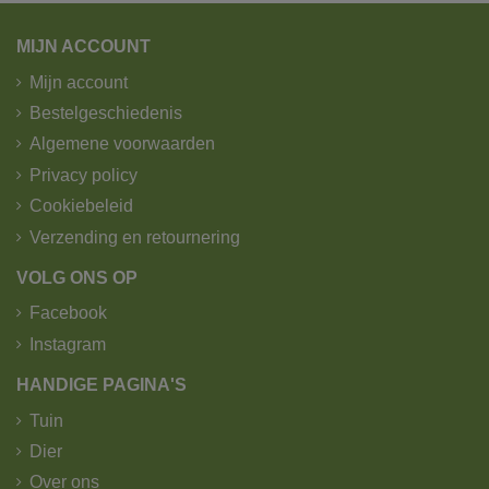
pakjesdienst?
MIJN ACCOUNT
Pakketjes worden verzonden door B-post.
Wij verzenden pakketjes tot 25kg.
Mijn account
Zichtdoeken en afschermdoeken worden verzonden
Bestelgeschiedenis
door GLS.
Algemene voorwaarden
1. Standaard levering - trekker -
Privacy policy
kipoplegger met kraan.
Cookiebeleid
Verzending en retournering
VOLG ONS OP
Facebook
Instagram
HANDIGE PAGINA'S
Tuin
Dier
Over ons