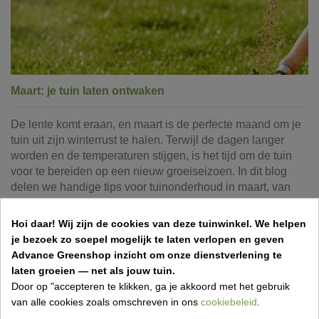
Maart: je tuin laten ontwaken
De lente komt eraan, en maart is de perfecte maand om je
tuin uit zijn winterrust te halen. Terwijl de dagen langer
worden en de temperaturen stijgen, is het tijd om de tuin
voor te bereiden op een nieuw groeiseizoen. In dit blog
delen we handige tips voor tuinonderhoud in maart, van
het verwijderen van winterafval tot het zaaien van bloemen
en groenten. Maak je tuin klaar voor de lente en zorg
Hoi daar!
Wij zijn de cookies van deze tuinwinkel.
We helpen
ervoor dat deze het hele seizoen door in volle bloei staat!
je bezoek zo soepel mogelijk te laten verlopen en geven
read more
Advance Greenshop inzicht om onze dienstverlening te
laten groeien — net als jouw tuin.
26 Feb 2026,21:42
Tuintips per maand
Door op "accepteren te klikken, ga je akkoord met het gebruik
Vincent Van Kerschaver
van alle cookies zoals omschreven in ons
cookiebeleid
.