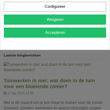
Configureer
Categorieën
Weigeren
Gazon
Afsluitingen
Tuintips per maand
Accepteren
Planten
Afsluitingen
Laatste blogberichten
Tuinwerken in mei: wat doen in de tuin
voor een bloeiende zomer?
27 Apr 2026,13:29
Mei is dé maand om je tuin klaar te maken voor de zomer.
Snoeien, planten, bemesten en gazon verzorgen zorgen