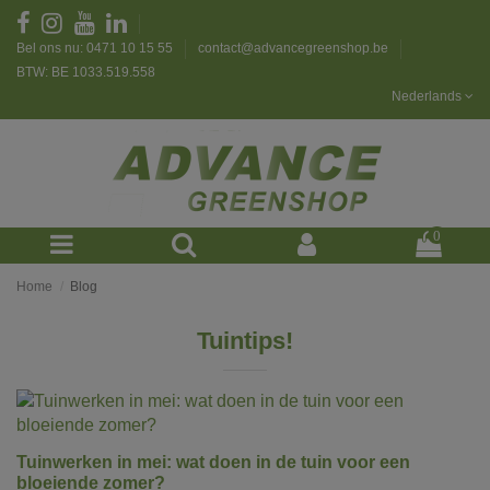
Bel ons nu: 0471 10 15 55
contact@advancegreenshop.be
BTW: BE 1033.519.558
Nederlands
0
Home
Blog
Tuintips!
Tuinwerken in mei: wat doen in de tuin voor een
bloeiende zomer?