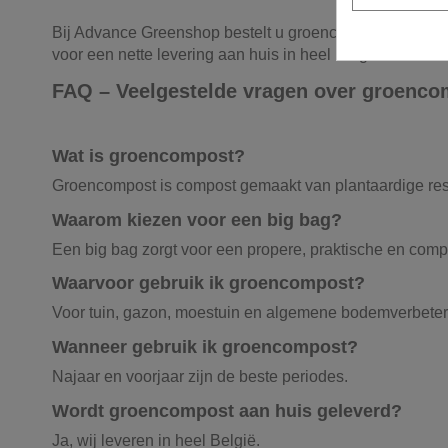
Bij Advance Greenshop bestelt u groencompost in big ba
voor een nette levering aan huis in heel België.
FAQ – Veelgestelde vragen over groenco
Wat is groencompost?
Groencompost is compost gemaakt van plantaardige rest
Waarom kiezen voor een big bag?
Een big bag zorgt voor een propere, praktische en comp
Waarvoor gebruik ik groencompost?
Voor tuin, gazon, moestuin en algemene bodemverbeter
Wanneer gebruik ik groencompost?
Najaar en voorjaar zijn de beste periodes.
Wordt groencompost aan huis geleverd?
Ja, wij leveren in heel België.