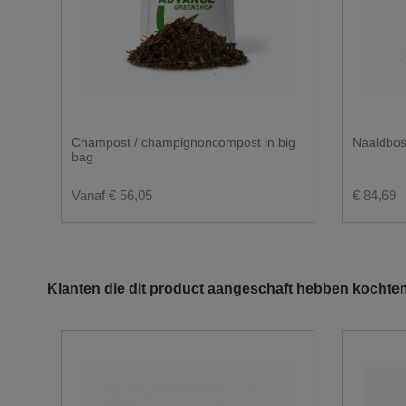
Hoeveel plaats moet je vrijhouden voor e
Champost / champignoncompost in big
Naaldbos
bag
Vanaf € 56,05
€ 84,69
Klanten die dit product aangeschaft hebben kochten
U wenst graag een levering in big bag?
De doorgang moet minstens 3.50m zijn.