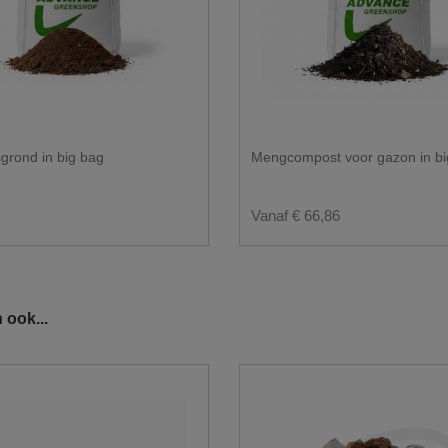
en losse levering?
grond in big bag
Mengcompost voor gazon in bi
Vanaf € 66,86
 ook...