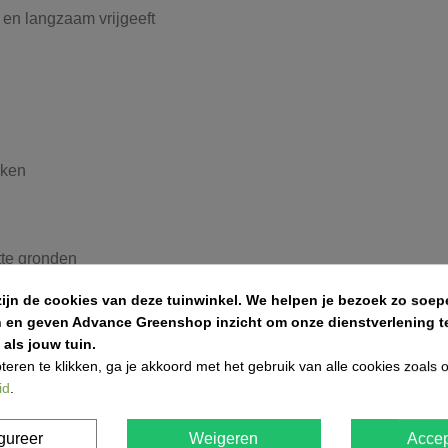
en langzaam vrijgeeft
kken
tte gronden
zijn de cookies van deze tuinwinkel.
We helpen je bezoek zo soepe
n en geven Advance Greenshop inzicht om onze dienstverlening te
als jouw tuin.
m³ groencompost per 200 m² in de bodem te verwerken. Dit kan 
teren te klikken, ga je akkoord met het gebruik van alle cookies zoals
e te voegen.
id
.
gureer
Weigeren
Accep