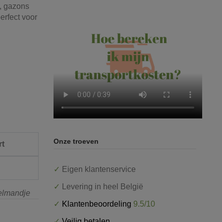
n, gazons
erfect voor
Onze troeven
rt
✓
Eigen klantenservice
✓
Levering in heel België
kelmandje
✓
Klantenbeoordeling
9.5/10
✓
Veilig betalen