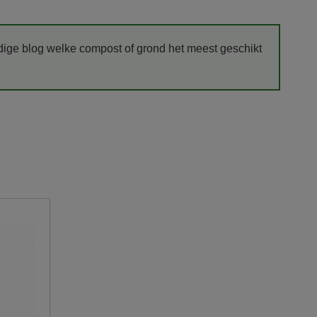
dige blog welke compost of grond het meest geschikt
er de modernste trucks, die voldoen aan de strengste
n -vermogens. De laadvolumes kunnen variëren van