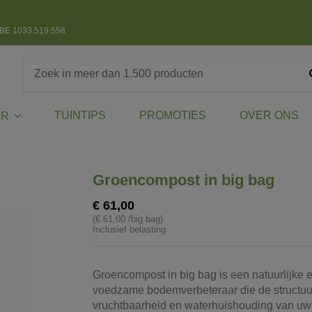
BE 1033.519.558
TUINTIPS
PROMOTIES
OVER ONS
ER
Groencompost in big bag
€ 61,00
(€ 61,00 /big bag)
Inclusief belasting
Groencompost in big bag is een natuurlijke 
voedzame bodemverbeteraar die de structuu
vruchtbaarheid en waterhuishouding van u