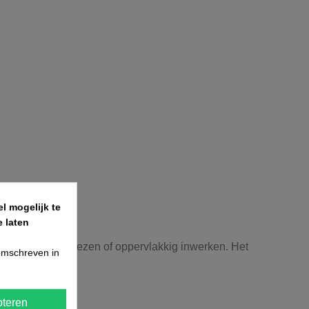
l mogelijk te
 laten
door spitten, frezen of oppervlakkig inwerken. Het
 omschreven in
teren