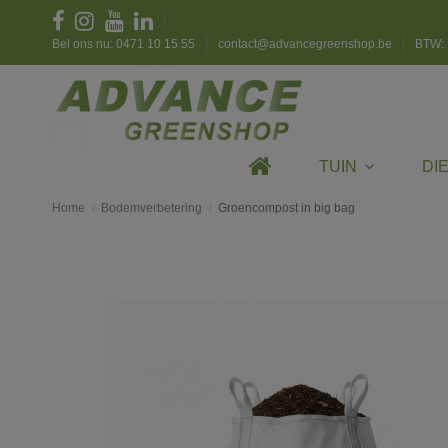
Bel ons nu: 0471 10 15 55
contact@advancegreenshop.be
BTW: 
TUIN
DI
Home
Bodemverbetering
Groencompost in big bag