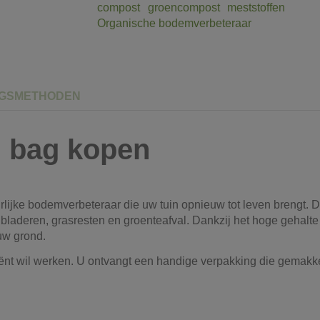
compost
groencompost
meststoffen
Organische bodemverbeteraar
NGSMETHODEN
g bag kopen
lijke bodemverbeteraar die uw tuin opnieuw tot leven brengt. 
 bladeren, grasresten en groenteafval. Dankzij het hoge gehalt
uw grond.
iënt wil werken. U ontvangt een handige verpakking die gemakkelij