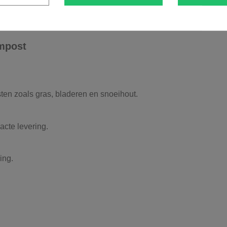
g eenvoudig online aan scherpe prijzen. Deze verpakkingsvorm i
mpost
en zoals gras, bladeren en snoeihout.
acte levering.
ing.