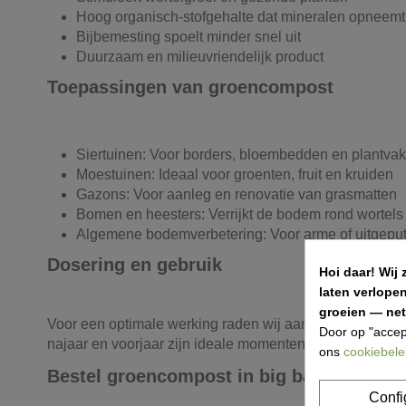
Hoog organisch-stofgehalte dat mineralen opneemt 
Bijbemesting spoelt minder snel uit
Duurzaam en milieuvriendelijk product
Toepassingen van groencompost
Siertuinen: Voor borders, bloembedden en plantva
Moestuinen: Ideaal voor groenten, fruit en kruiden
Gazons: Voor aanleg en renovatie van grasmatten
Bomen en heesters: Verrijkt de bodem rond wortels
Algemene bodemverbetering: Voor arme of uitgepu
Dosering en gebruik
Hoi daar!
Wij 
laten verlope
groeien — net 
Voor een optimale werking raden wij aan om ongeveer 5 
Door op "accep
najaar en voorjaar zijn ideale momenten om compost to
ons
cookiebele
Bestel groencompost in big bag
Confi