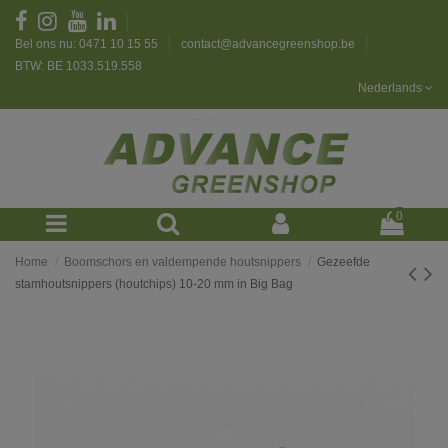
Bel ons nu: 0471 10 15 55
contact@advancegreenshop.be
BTW: BE 1033.519.558
Nederlands
0
Home
Boomschors en valdempende houtsnippers
Gezeefde
stamhoutsnippers (houtchips) 10-20 mm in Big Bag