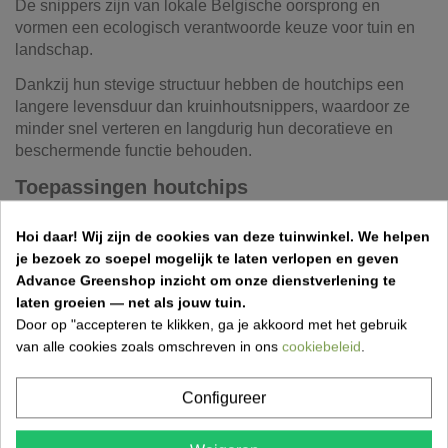
De snippers zijn van lokale Belgische oorsprong en
vormen een ecologisch verantwoorde keuze voor tuin en
landschap.
Dankzij hun stevige structuur hebben de houtchips een
langere levensduur dan kruinhoutsnippers, waardoor ze
minder snel verteren en langdurig hun decoratieve en
beschermende functie behouden.
Toepassingen houtchips
Bodembedekking tussen planten en struiken
Hoi daar!
Wij zijn de cookies van deze tuinwinkel.
We helpen
Duurzame en natuurlijke onkruidbestrijding
je bezoek zo soepel mogelijk te laten verlopen en geven
Aanleg van tuinpaden en wandelpaden
Advance Greenshop inzicht om onze dienstverlening te
Afwerking van borders en plantvakken
laten groeien — net als jouw tuin.
Professioneel gebruik in tuinen, parken en openbare
Door op "accepteren te klikken, ga je akkoord met het gebruik
ruimtes
van alle cookies zoals omschreven in ons
cookiebeleid
.
Kenmerken houtchips
Configureer
Gezeefd op fractie 10–20 mm