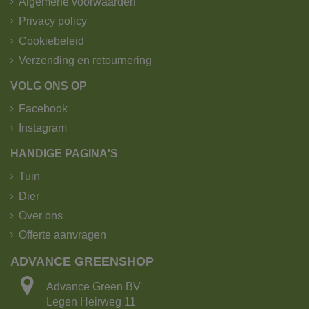
Algemene voorwaarden
1. Standaard levering - trekker -
Privacy policy
kipoplegger met kraan.
Cookiebeleid
Verzending en retournering
VOLG ONS OP
Facebook
Instagram
HANDIGE PAGINA'S
Tuin
Dier
Over ons
Offerte aanvragen
ADVANCE GREENSHOP
De kipoplegger heeft het grootste laadvermogen!
Advance Green BV
Legen Heirweg 11