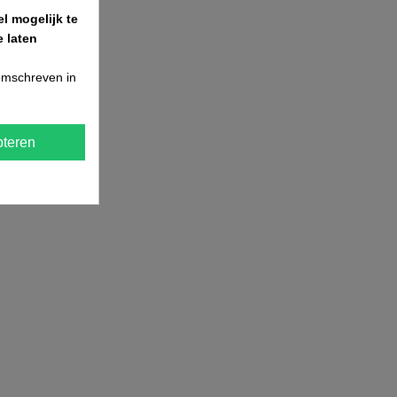
l mogelijk te
 laten
 omschreven in
teren