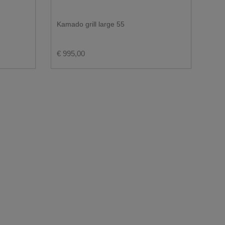
Kamado grill large 55
Hou
€ 995,00
€ 6