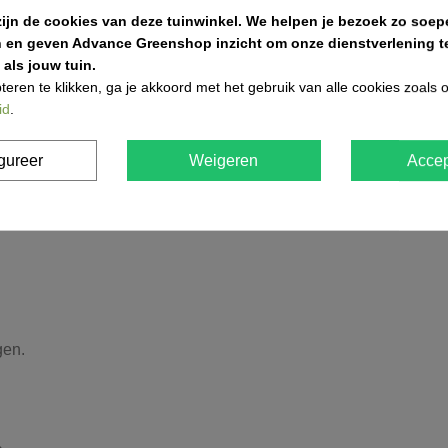
zijn de cookies van deze tuinwinkel.
We helpen je bezoek zo soepe
n en geven Advance Greenshop inzicht om onze dienstverlening te
als jouw tuin.
teren te klikken, ga je akkoord met het gebruik van alle cookies zoals
id
.
rd hout.
gureer
Weigeren
Accep
warmte vast.
gen.