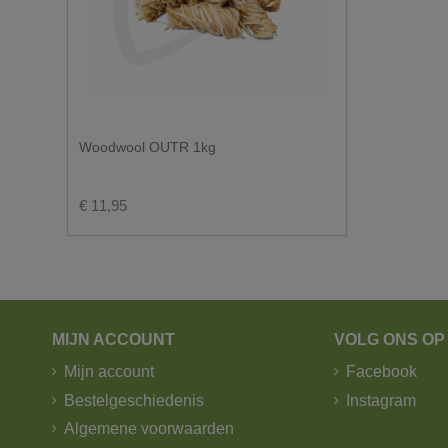
Op vakantieparken leveren wij enkel tot aan de toe
U wenst graag een levering via de pakjes
Pakketjes worden verzonden door B-post.
Wij verzenden pakketjes tot 25kg.
Zichtdoeken en afschermdoeken worden verzonde
Woodwool OUTR 1kg
1. Standaard levering - trekker - kipople
€ 11,95
MIJN ACCOUNT
VOLG ONS OP
Mijn account
Facebook
Bestelgeschiedenis
Instagram
Algemene voorwaarden