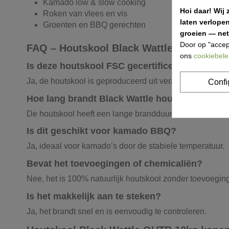
Kamado low & slow cooking
Hoi daar!
Wij 
Roken van vlees en vis
laten verlope
Groenten en BBQ gerechten
groeien — net 
Door op "accep
FAQ – Houtskool Black Wattle OUTR
ons
cookiebele
Is deze houtskool FSC gecertificeerd?
Ja, de houtskool is geproduceerd uit verantwoord behee
Confi
Hoe lang brandt Black Wattle houtskool?
De houtskool heeft een lange brandduur en houdt goed 
Is dit geschikt voor kamado BBQ?
Ja, ideaal voor kamado’s door de stabiele temperatuur.
Bevat het toevoegingen of chemicaliën?
Nee, het is 100% natuurlijk houtskool zonder toevoegin
Is het makkelijk aan te steken?
Ja, het brandt snel en is eenvoudig te controleren.