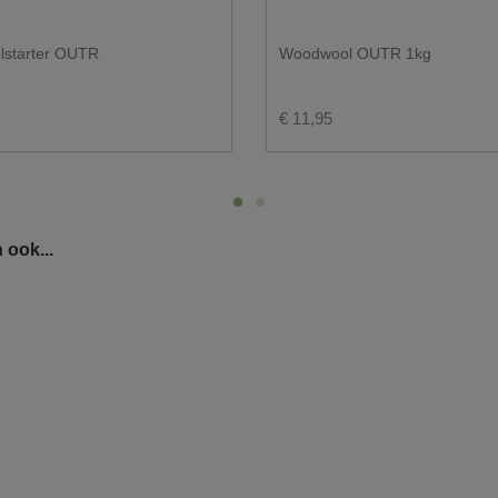
lstarter OUTR
Woodwool OUTR 1kg
€ 11,95
 ook...
j enkel op een voldoende verharde ondergrond
unnen plaatsen.
ken.
s steeds aangeven waar de big bags geplaatst dienen te worden.
gezet te worden, toegankelijk is voor onze chauffeur.