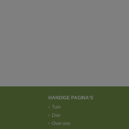
gang van het park.
dienst?
n door GLS.
gger met kraan.
HANDIGE PAGINA'S
Tuin
Dier
Over ons