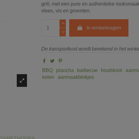
grill, met een pure en authentieke rooksmaa
vlees, vis en groenten.
In winkelwagen
De transportkost wordt berekend in het win
BBQ
plancha
barbecue
houtskool
aanm
kolen
aanmaakblokjes
NGSMETHODEN