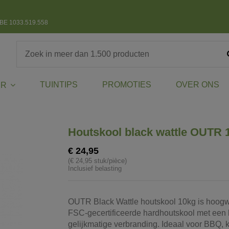
BE 1033.519.558
TUINTIPS
PROMOTIES
OVER ONS
ER
Houtskool black wattle OUTR 
€ 24,95
(€ 24,95 stuk/pièce)
Inclusief belasting
OUTR Black Wattle houtskool 10kg is hoog
FSC-gecertificeerde hardhoutskool met een 
gelijkmatige verbranding. Ideaal voor BBQ,