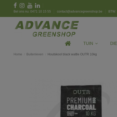
Bel ons nu: 0471 10 15 55
contact@advancegreenshop.be
BTW: 
TUIN
DI
Home
Buitenleven
Houtskool black wattle OUTR 10kg