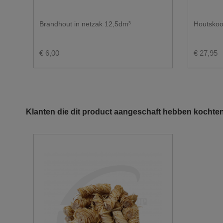
Brandhout in netzak 12,5dm³
Houtskoo
€ 6,00
€ 27,95
Klanten die dit product aangeschaft hebben kochten
U wenst graag een levering in big bag?
De doorgang moet minstens 3.50m zijn.
Gezien het gewicht van de vrachtwagen leveren wi
Er moet voldoende ruimte zijn om de big bags te k
Hou ook rekening met overhangende kabels en tak
Voor big bags hoeft u niet thuis te zijn. U kan on
Let wel op dat de plaats waar de big bags dienen af