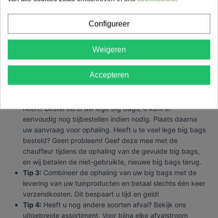
duurzame verwerking van uw afval, zodat u met een
gerust hart kunt afvoeren.
Configureer
Tips voor het gebruik van big bags
Weigeren
Tip 1:
Heeft u nog big bags liggen van een eerdere
levering van onze tuinproducten? Gooi deze niet weg!
Accepteren
Hergebruik ze om uw afval te laten ophalen. Dit is niet
alleen duurzaam, maar ook kostenbesparend.
Tip 2:
Weet u niet precies hoeveel big bags u nodig
heeft? Bestel eerst uw lege big bags; u kunt er
eenvoudig nog bijbestellen indien nodig. Plaats daarna
uw aanvraag voor ophaling. Heeft u te veel lege big bags
besteld? Geen probleem! Geef deze mee met de
chauffeur tijdens de ophaling van de gevulde big bags,
en wij betalen de niet-gebruikte, nieuwe big bags terug.
Tip 3:
Combineer de ophaling van uw big bags met de
levering van uw tuinproducten en betaal slechts één keer
verzendkosten. Dit bespaart u tijd en geld!
Tip 4:
Heeft u nog andere soorten afval? Bekijk ons
uitgebreide assortiment. Voor bijna elke afvalstroom