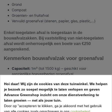
Grond
Compost
Groenten- en fruitafval
Vervuild groenafval (stenen, papier, glas, plastic,...)
Enkel toegelaten afval is toegestaan in de
bouwafvalzakken. Bij vaststelling van niet-toegelaten
afval wordt onherroepelijk een boete van €250
aangerekend.
Kenmerken bouwafvalzak voor groenafval
Capaciteit:
1m³ (tot 1500 kg) – geschikt voor
aanzienlijke hoeveelheden groenafval
Duurzaam Materiaal:
Gemaakt van hoogwaardig,
Hoi daar!
Wij zijn de cookies van deze tuinwinkel.
We helpen
scheurvast materiaal dat bestand is tegen zware
je bezoek zo soepel mogelijk te laten verlopen en geven
belasting.
Advance Greenshop inzicht om onze dienstverlening te
Eenvoudig in Gebruik:
Vul de zak op uw eigen tempo en
laten groeien — net als jouw tuin.
geef ons een seintje wanneer deze vol is voor ophaling.
Door op "accepteren te klikken, ga je akkoord met het gebruik
Milieuvriendelijke Verwerking:
Wij zorgen voor een
van alle cookies zoals omschreven in ons
cookiebeleid
.