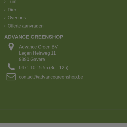
Tuin
Dier
Over ons
Offerte aanvragen
ADVANCE GREENSHOP
Advance Green BV
De kipoplegger heeft het grootste laadvermogen!
Legen Heirweg 11
9890 Gavere
Laadvermogen: 25 ton of 15m³ grond
0471 10 15 55 (8u - 12u)
Aantal Big bags: 15
Lengte: 16.5 m
contact@advancegreenshop.be
Breedte: 2.70m
Met kraanarm
2. Kipvrachtwagen met 4-asser met kraan.