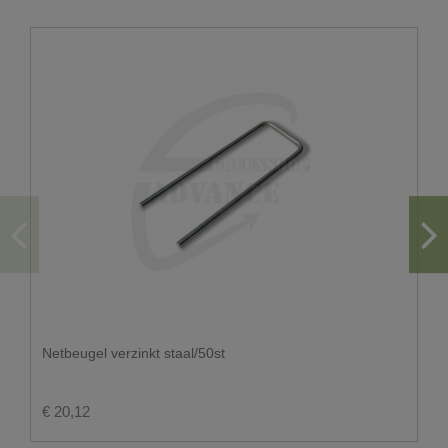
U wenst graag een levering in big bag?
De doorgang moet minstens 3.50m zijn.
Gezien het gewicht van de vrachtwagen leveren wij
enkel op een voldoende verharde ondergrond
Er moet voldoende ruimte zijn om de big bags te
kunnen plaatsen.
Hou ook rekening met overhangende kabels en
takken.
Voor big bags hoeft u niet thuis te zijn. U kan ons
steeds aangeven waar de big bags geplaatst dienen
Netbeugel verzinkt staal/50st
te worden.
Let wel op dat de plaats waar de big bags dienen
afgezet te worden, toegankelijk is voor onze
€ 20,12
chauffeur.
Op vakantieparken leveren wij enkel tot aan de