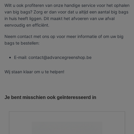
Wilt u ook profiteren van onze handige service voor het ophalen
van big bags? Zorg er dan voor dat u altijd een aantal big bags
in huis heeft liggen. Dit maakt het afvoeren van uw afval
eenvoudig en efficiënt.
Neem contact met ons op voor meer informatie of om uw big
bags te bestellen:
E-mail: contact@advancegreenshop.be
Wij staan klaar om u te helpen!
Referentie
100013
Onze vrachtwagens leveren uw zand,
grond, grind, schors, ...
Je bent misschien ook geïnteresseerd in
De laatste jaren hebben wij veel geïnvesteerd in het
uitbreiden en moderniseren van ons wagenpark. We
beschikken over de modernste trucks, die voldoen aan de
strengste milieunormen. Wij hebben verschillende kippers
en kraanwagens ter uwer beschikking met variërende