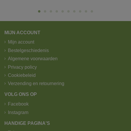
toegang van het park.
U wenst graag een levering via de
pakjesdienst?
MIJN ACCOUNT
Pakketjes worden verzonden door B-post.
Mijn account
Wij verzenden pakketjes tot 25kg.
Bestelgeschiedenis
Zichtdoeken en afschermdoeken worden verzonden
door GLS.
Algemene voorwaarden
Privacy policy
1. Standaard levering - trekker -
Cookiebeleid
kipoplegger met kraan.
Verzending en retournering
VOLG ONS OP
Facebook
Instagram
HANDIGE PAGINA'S