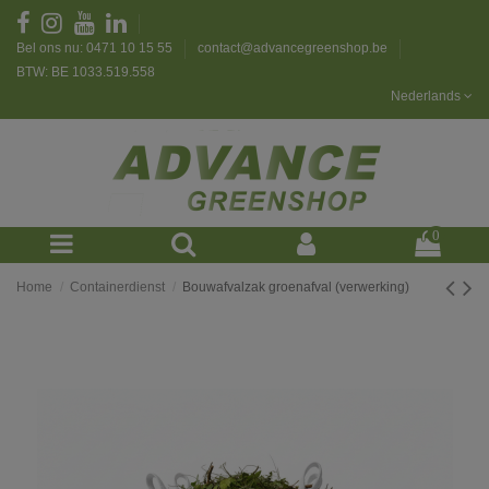
Bel ons nu: 0471 10 15 55
contact@advancegreenshop.be
BTW: BE 1033.519.558
Nederlands
0
Home
Containerdienst
Bouwafvalzak groenafval (verwerking)