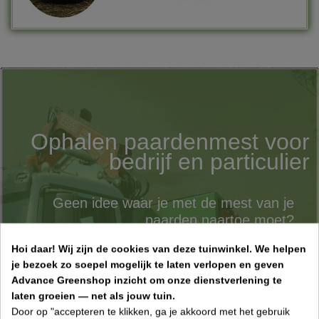
Ophalen paardenmest voor
bedrijf en particulier
Geen idee waar je met de mest van je
paarden naartoe moet?
Advance Greenshop zorgt voor de
Hoi daar!
Wij zijn de cookies van deze tuinwinkel.
We helpen
ophaling van paardenmest zowel bij
je bezoek zo soepel mogelijk te laten verlopen en geven
bedrijven als particulier.
Advance Greenshop inzicht om onze dienstverlening te
laten groeien — net als jouw tuin.
Dit zowel in containers als in een afvalzak.
Door op "accepteren te klikken, ga je akkoord met het gebruik