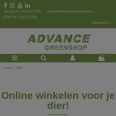
Bel ons nu: 0471 10 15 55
contact@advancegreenshop.be
BTW: BE 1033.519.558
Nederlands
0
Home
Dier
Online winkelen voor je
dier!