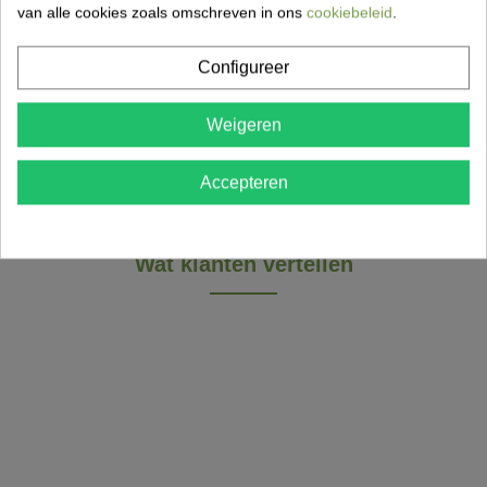
Onze vrachtwagens hebben een eigen
van alle cookies zoals omschreven in ons
cookiebeleid
.
kraan om te laden.
Configureer
Bestel hier
Weigeren
Accepteren
Wat klanten vertellen