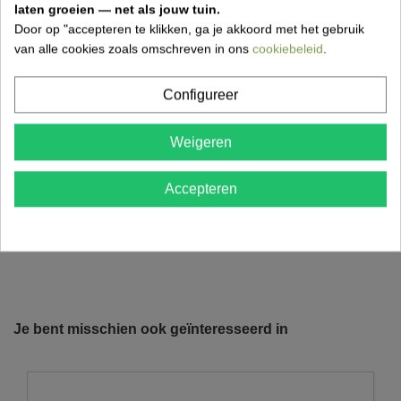
laten groeien — net als jouw tuin.
Met een draadspanner en een spandraad kan u uw
Door op "accepteren te klikken, ga je akkoord met het gebruik
zichtdoek mooi strak tegen draadafsluiting laten
van alle cookies zoals omschreven in ons
cookiebeleid
.
aansluiten.
Op die manier is het beter beschermd tegen hevige
Configureer
windstoten.
Kleuren groen ( RAL 6005) en zwart ( 9005)
Weigeren
Een draadafsluiting is een klus die je zelf kan doen.
Accepteren
Ontdek
hier
aan de hand van een stappenplan hoe je een
draadafsluiting moet plaatsen.
Vraag ook vrijblijvend naar
onze plaatsingsdienst
.
Referentie
26629
Onze vrachtwagens leveren uw zand,
grond, grind, schors, ...
Je bent misschien ook geïnteresseerd in
De laatste jaren hebben wij veel geïnvesteerd in het
uitbreiden en moderniseren van ons wagenpark. We
beschikken over de modernste trucks, die voldoen aan de