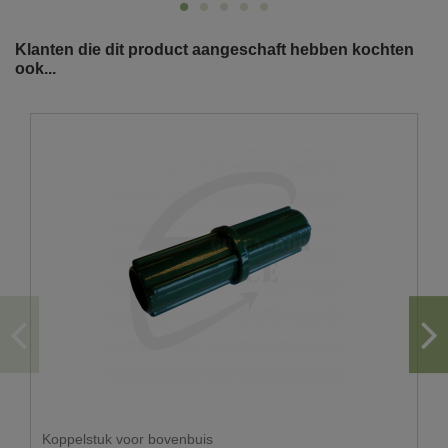
Klanten die dit product aangeschaft hebben kochten
ook...
U wenst graag een levering in big bag?
De doorgang moet minstens 3.50m zijn.
Gezien het gewicht van de vrachtwagen leveren wij
enkel op een voldoende verharde ondergrond
Er moet voldoende ruimte zijn om de big bags te
kunnen plaatsen.
Hou ook rekening met overhangende kabels en
takken.
Voor big bags hoeft u niet thuis te zijn. U kan ons
steeds aangeven waar de big bags geplaatst dienen
te worden.
Let wel op dat de plaats waar de big bags dienen
Koppelstuk voor bovenbuis
afgezet te worden, toegankelijk is voor onze