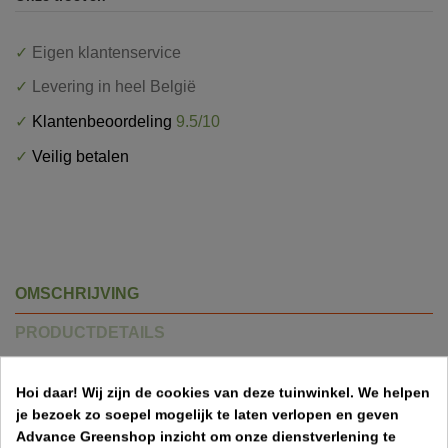
✓
Eigen klantenservice
✓
Levering in heel België
✓
Klantenbeoordeling
9.5/10
✓
Veilig betalen
OMSCHRIJVING
PRODUCTDETAILS
LEVERINGSMETHODEN
Hoi daar!
Wij zijn de cookies van deze tuinwinkel.
We helpen
je bezoek zo soepel mogelijk te laten verlopen en geven
Advance Greenshop inzicht om onze dienstverlening te
Draadspanners voor uw draadafsluiting.