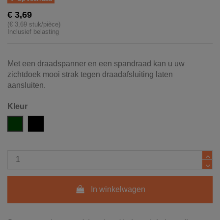
€ 3,69
(€ 3,69 stuk/pièce)
Inclusief belasting
Met een draadspanner en een spandraad kan u uw
zichtdoek mooi strak tegen draadafsluiting laten
aansluiten.
Kleur
Groen RAL 6005
Zwart RAL 9005
In winkelwagen