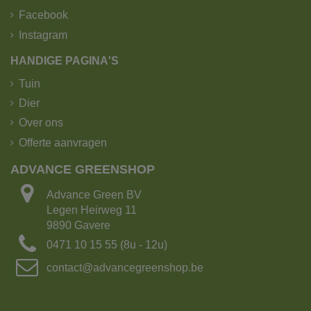
Facebook
Instagram
HANDIGE PAGINA'S
Tuin
Dier
Over ons
Offerte aanvragen
De kipoplegger heeft het grootste laadvermogen!
ADVANCE GREENSHOP
Laadvermogen: 25 ton of 15m³ grond
Advance Green BV
Aantal Big bags: 15
Legen Heirweg 11
Lengte: 16.5 m
9890 Gavere
Breedte: 2.70m
0471 10 15 55 (8u - 12u)
Met kraanarm
contact@advancegreenshop.be
2. Kipvrachtwagen met 4-asser met kraan.