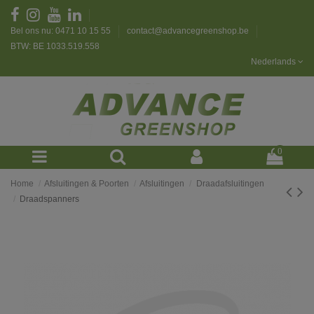
Bel ons nu: 0471 10 15 55
contact@advancegreenshop.be
BTW: BE 1033.519.558
Nederlands
0
Home
Afsluitingen & Poorten
Afsluitingen
Draadafsluitingen
Draadspanners