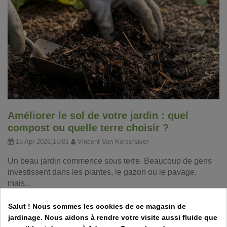
Améliorer le sol de votre jardin : quel
compost ou quelle terre choisir ?
15 Apr 2026,15:01
Vincent Van Kerschaver
Un beau jardin commence sous terre. Beaucoup de gens
investissent dans les plantes, le gazon ou le pavage,
mais...
Salut ! Nous sommes les cookies de ce magasin de
jardinage. Nous aidons à rendre votre visite aussi fluide que
Frissons d’avril au jardin : ce qu’il ne faut