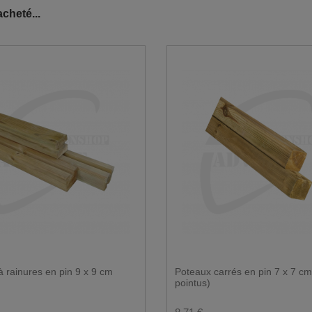
cheté...
?
 surface suffisamment pavée.
s big bags.
s qui dépassent.
big bags. Vous pouvez toujours nous dire où placer les big bags.
re déposés soit accessible à notre chauffeur.
entrée du parc.
 rainures en pin 9 x 9 cm
Poteaux carrés en pin 7 x 7 c
pointus)
ue basculante avec grue.