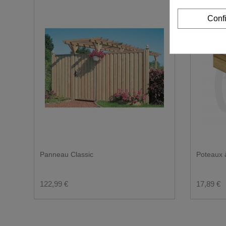
Souhaitez-vous une livraison en vrac ?
Conf
Cela nécessite un espace suffisant pour faire march
Compte tenu du poids du camion, nous ne déchargeo
Il faut également tenir compte des câbles et des b
Le passage doit être d'au moins 3,50 mètres et le ca
En cas de doute, n'hésitez pas à nous envoyer des
Quel est l'espace disponible pour une liv
Panneau Classic
Poteaux à
122,99 €
17,89 €