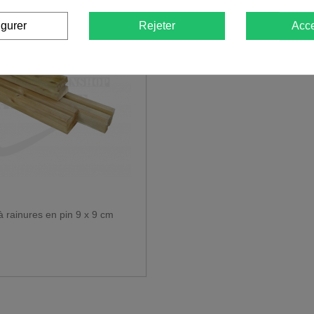
igurer
Rejeter
Acce
e arrière et déposer les déchets.
ns qu'à partir d'une surface suffisamment pavée.
ranches qui dépassent.
mion doit pouvoir faire demi-tour.
 photos.
raison en vrac ?
 rainures en pin 9 x 9 cm