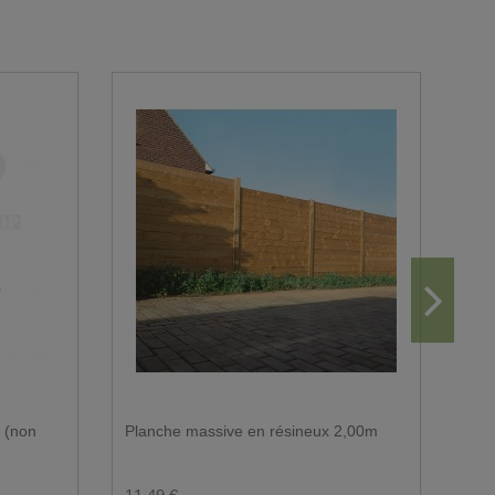
m (non
Planche massive en résineux 2,00m
Mig