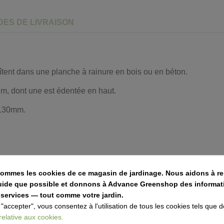
ES DE LIVRAISON
îtent dans une planche à rainure en bois ou en béton.
m, dont une est édentée en haut.
 130mm.
sommes les cookies de ce magasin de jardinage. Nous aidons à re
e, votre gravier, votre écorce, ...
fluide que possible et donnons à Advance Greenshop des informat
 l'expansion et la modernisation de notre flotte. Nous dispos
 services — tout comme votre jardin.
ns à votre disposition différentes bennes et camions-grues ave
 "accepter", vous consentez à l'utilisation de tous les cookies tels que d
0m³.
 relative aux cookies.