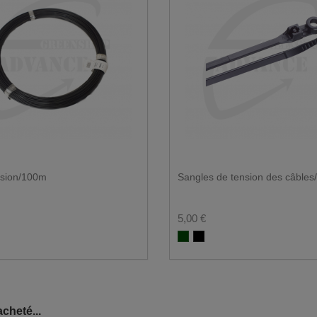
ns qu'à partir d'une surface suffisamment pavée.
ranches qui dépassent.
mion doit pouvoir faire demi-tour.
 photos.
raison en vrac ?
ension/100m
Sangles de tension des câbles
5,00 €
RAL 6005
rt RAL 9005
Groen RAL 6005
Zwart RAL 9005
cheté...