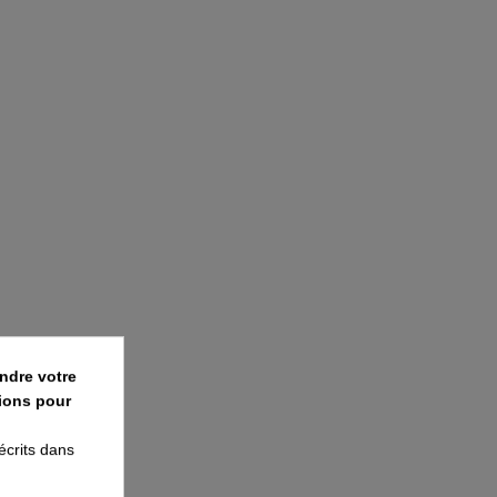
ndre votre
ions pour
écrits dans