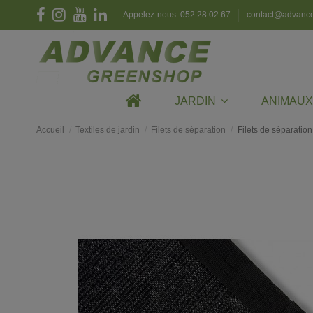
Appelez-nous: 052 28 02 67
contact@advanc
JARDIN
ANIMAU
Accueil
Textiles de jardin
Filets de séparation
Filets de séparation