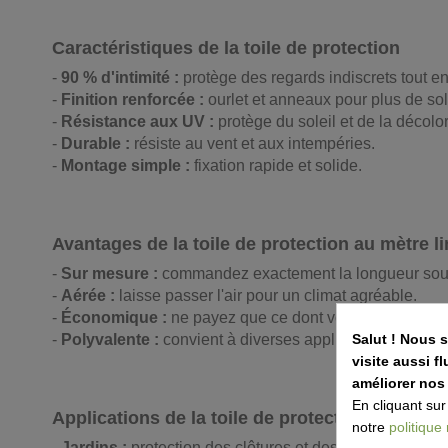
Caractéristiques de la toile de protection
-
90 % d'intimité :
protège des regards indiscrets tout en
-
Finition renforcée :
ourlet et anneaux pour plus de soli
-
Résistance aux UV :
protège du soleil et de la décolor
-
Durable :
résiste au vent et aux intempéries.
-
Montage simple :
fixation rapide et solide.
Avantages de la toile de protection au mètre li
-
Sur mesure :
commandez exactement la longueur sou
-
Aérée :
laisse passer l'air pour un climat agréable.
-
Économique :
ne payez que ce dont vous avez besoin
-
Polyvalente :
convient à diverses applications.
Salut ! Nous 
visite aussi 
améliorer nos
En cliquant sur
Applications de la toile de protection
notre
politique
-
Jardins :
protection des clôtures et des parcelles.