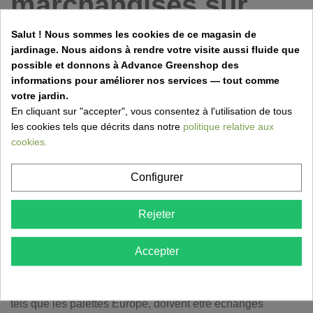
marchandises sur
palettes.
Salut ! Nous sommes les cookies de ce magasin de
jardinage. Nous aidons à rendre votre visite aussi fluide que
possible et donnons à Advance Greenshop des
Cet article s'applique aux marchandises livrées sur des
informations pour améliorer nos services — tout comme
palettes Europe et des palettes jetables.
votre jardin.
Tous les articles conditionnés en big bags, granulés et
En cliquant sur "accepter", vous consentez à l'utilisation de tous
caisses de bois de chauffage sont toujours livrés sur des
les cookies tels que décrits dans notre
politique relative aux
palettes.
cookies.
En cas de livraison de marchandises sur des palettes
Configurer
Europe, une caution de 25 € par palette Europe est
demandée.
Rejeter
Le lieu de déchargement doit être pavé d’asphalte, de
béton ou de pavés et offrir suffisamment d’espace pour les
manœuvres de camions internationaux d’au moins 16,5
Accepter
mètres avec un PTC de 38 000 kg
Les emballages pour lesquels une consigne est facturée,
tels que les palettes Europe, doivent être échangés