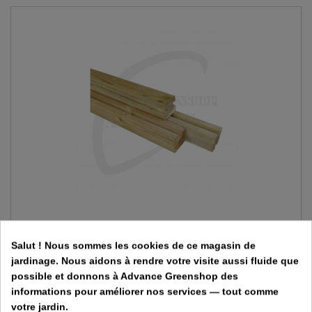
Poteaux à rainures en pin 9 x 9 cm
Salut ! Nous sommes les cookies de ce magasin de
jardinage. Nous aidons à rendre votre visite aussi fluide que
17,89 €
possible et donnons à Advance Greenshop des
informations pour améliorer nos services — tout comme
votre jardin.