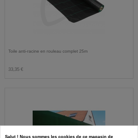
Toile anti-racine en rouleau complet 25m
33,35 €
Salut ! Nous sommes les cookies de ce magasin de