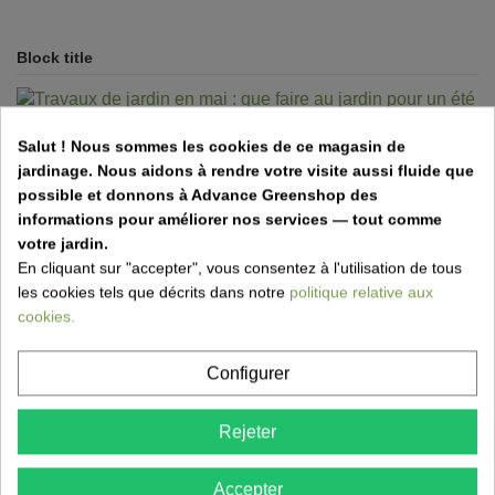
Block title
Salut ! Nous sommes les cookies de ce magasin de
Travaux de jardin en mai : que faire au
jardinage. Nous aidons à rendre votre visite aussi fluide que
jardin pour un été fleuri ?
possible et donnons à Advance Greenshop des
informations pour améliorer nos services — tout comme
27 Apr 2026,13:29
votre jardin.
En cliquant sur "accepter", vous consentez à l'utilisation de tous
Mai est le mois idéal pour préparer votre jardin pour l’été.
les cookies tels que décrits dans notre
politique relative aux
Tailler, planter, fertiliser et entretenir la pelouse...
cookies.
Configurer
Rejeter
Accepter