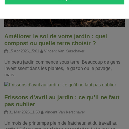
Améliorer le sol de votre jardin : quel
compost ou quelle terre choisir ?
15 Apr 2026,15:01
Vincent Van Kerschaver
Un beau jardin commence sous terre. Beaucoup de gens
investissent dans les plantes, le gazon ou le pavage,
mais...
Frissons d’avril au jardin : ce qu’il ne faut
pas oublier
31 Mar 2026,11:50
Vincent Van Kerschaver
Un mois de printemps plein de fraîcheur, et du travail au