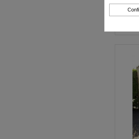
Portails co
Conf
190cm L3
10 164,00