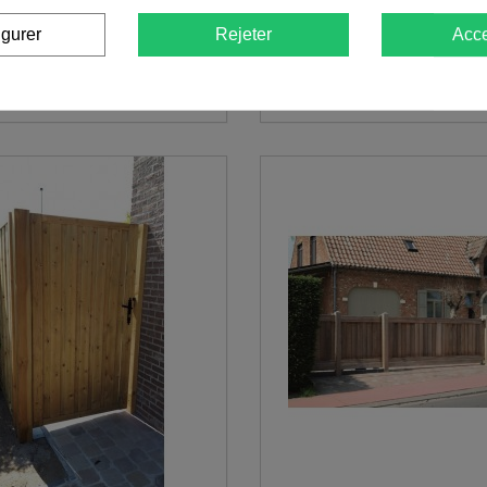
ulissants type flottant : déco
Portails coulissants type flottan
igurer
Rejeter
Acce
10x450
190cm L310x450
 €
9 438,00 €