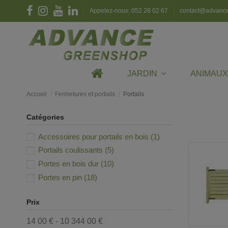
Appelez-nous: 052 28 02 67
contact@advanc
JARDIN
ANIMAU
Accueil
Fermetures et portails
Portails
Catégories
Accessoires pour portails en bois
(1)
Portails coulissants
(5)
Portes en bois dur
(10)
Portes en pin
(18)
Prix
14 00 € - 10 344 00 €