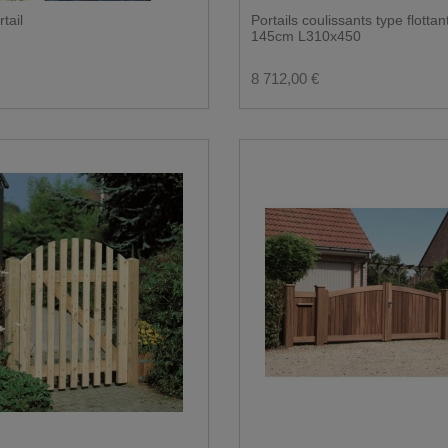
tail
Portails coulissants type flottan
145cm L310x450
8 712,00 €