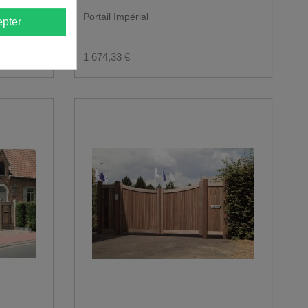
t : haut
Portail Impérial
pter
1 674,33 €