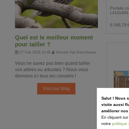
Portails c
L410x450
6 048,79 
Quel est le meilleur moment
pour tailler ?
27 Feb 2026,14:45
Vincent Van Kerschaver
Vous ne savez pas bien quand tailler
vos arbres ou arbustes ? Nous vous
donnons ici tous les conseils !
Visit our blog
Salut ! Nous 
visite aussi 
améliorer nos
En cliquant sur
notre
politique