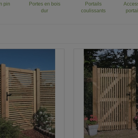
n pin
Portes en bois
Portails
Access
dur
coulissants
porta